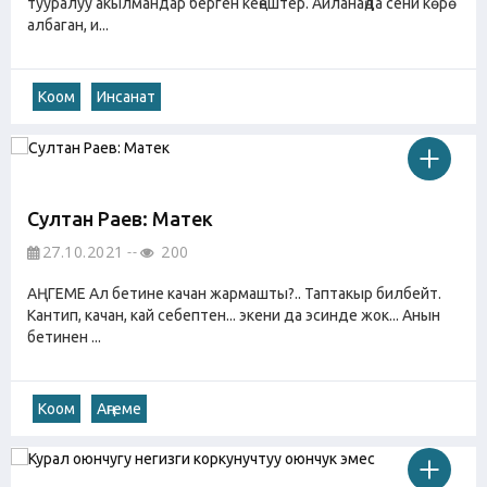
тууралуу акылмандар берген кеңештер. Айланаңда сени көрө
албаган, и...
Коом
Инсанат
Султан Раев: Матек
27.10.2021
200
АҢГЕМЕ Ал бетине качан жармашты?.. Таптакыр билбейт.
Кантип, качан, кай себептен... экени да эсинде жок... Анын
бетинен ...
Коом
Аңгеме