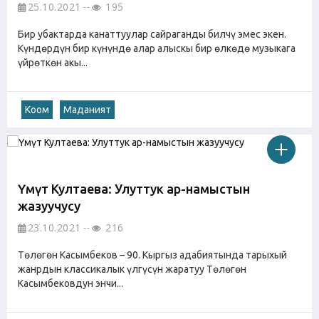
25.10.2021
195
Бир убактарда канаттуулар сайраганды билчү эмес экен.
Күндөрдүн бир күнүндө алар алыскы бир өлкөдө музыкага
үйрөткөн акы...
Коом
Маданият
Үмүт Култаева: Улуттук ар-намыстын
жазуучусу
23.10.2021
216
Төлөгөн Касымбеков – 90. Кыргыз адабиятында тарыхый
жанрдын классикалык үлгүсүн жаратуу Төлөгөн
Касымбековдун энчи...