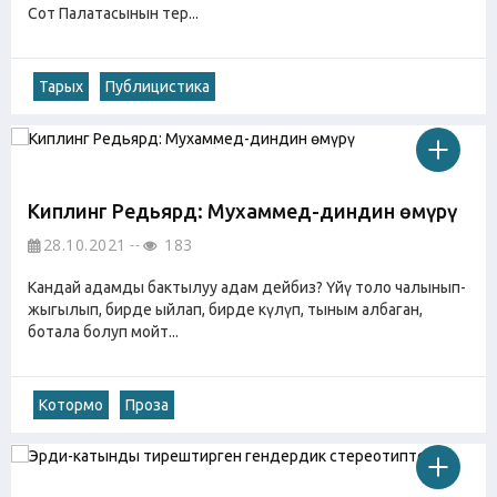
Сот Палатасынын тер...
Тарых
Публицистика
Киплинг Редьярд: Мухаммед-диндин өмүрү
28.10.2021
183
Кандай адамды бактылуу адам дейбиз? Үйү толо чалынып-
жыгылып, бирде ыйлап, бирде күлүп, тыным албаган,
ботала болуп мойт...
Котормо
Проза