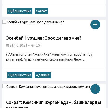
Публицистика
Саясат
Эсенбай Нурушев: Эрос деген эмне?
21.10.2021
204
(“Айтматология: “Жамийла” жана улуттук эрос” аттуу
китептен). Атактуу немис психиатры Карл Леонг...
Публицистика
Адабият
Сократ: Кемсинип жүргөн адам, башкаларды
кемсинтет