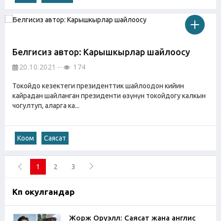
Белгисиз автор: Карышкырлар шайлоосу
20.10.2021
174
Токойдо кезектеги президенттик шайлоодон кийин
кайрадан шайланган президенти өзүнүн токойдогу калкын
чогултуп, аларга ка...
Коом
Саясат
1
2
3
Көп окулгандар
Жорж Оруэлл: Саясат жана англис