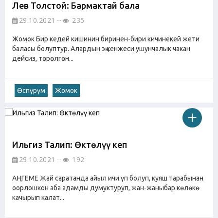
Лев Толстой: Бармактай бала
29.10.2021
235
Жомок Бир кедей кишинин биринен-бири кичинекей жети
баласы болуптур. Алардын эң кенжеси ушунчалык чакан
дейсиз, төрөлгөн...
Өспүрүм
Жомок
Ильгиз Талип: Өктөлүү кеп
29.10.2021
192
АҢГЕМЕ Жай саратанда айыл ичи үп болуп, куяш тарабынан
оорлошкон аба адамды думуктуруп, жан-жаныбар көлөкө
качырып калат...