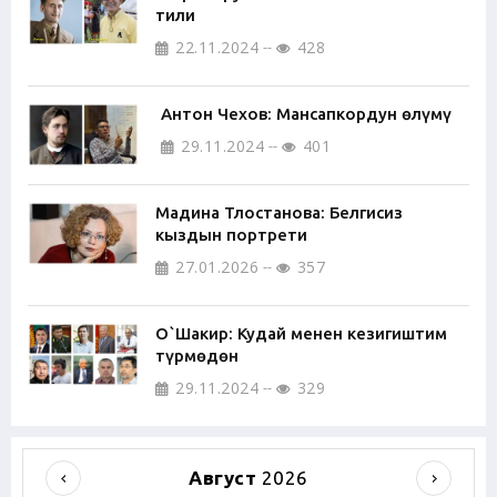
тили
22.11.2024
428
Антон Чехов: Мансапкордун өлүмү
29.11.2024
401
Мадина Тлостанова: Белгисиз
кыздын портрети
27.01.2026
357
О`Шакир: Кудай менен кезигиштим
түрмөдөн
29.11.2024
329
Август
2026