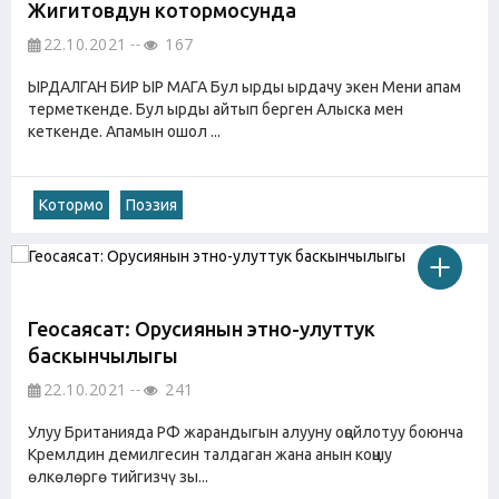
Жигитовдун котормосунда
22.10.2021
167
ЫРДАЛГАН БИР ЫР МАГА Бул ырды ырдачу экен Мени апам
терметкенде. Бул ырды айтып берген Алыска мен
кеткенде. Апамын ошол ...
Котормо
Поэзия
Геосаясат: Орусиянын этно-улуттук
баскынчылыгы
22.10.2021
241
Улуу Британияда РФ жарандыгын алууну оңойлотуу боюнча
Кремлдин демилгесин талдаган жана анын коңшу
өлкөлөргө тийгизчү зы...