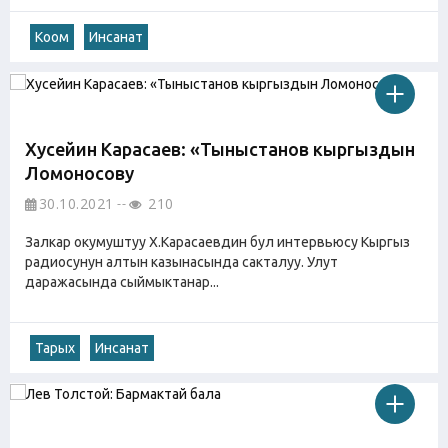
Коом
Инсанат
Хусейин Карасаев: «Тыныстанов кыргыздын
Ломоносову
30.10.2021
210
Залкар окумуштуу Х.Карасаевдин бул интервьюсу Кыргыз
радиосунун алтын казынасында сакталуу. Улут
даражасында сыймыктанар...
Тарых
Инсанат