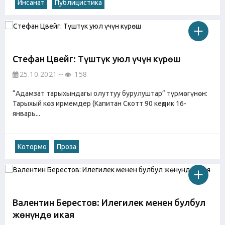
Инсанат
Публицистика
Стефан Цвейг: Түштүк уюл үчүн күрөш
25.10.2021
158
“Адамзат тарыхындагы олуттуу бурулуштар” түрмөгүнөн:
Тарыхый көз ирмемдер (Капитан Скотт 90 кеңдик 16-
январь...
Котормо
Проза
Валентин Берестов: Илегилек менен булбул
жөнүндө икая