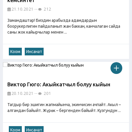
21.10.2021
212
Замандаштар! Биздин арабызда адамдардын
боорукерлигин пайдаланып жан баккан, канчалаган сайда
саны жок кайырчылар менен ...
Коом
Инсанат
Виктор Гюго: Акыйкатчыл болуу кыйын
20.10.2021
201
Тагдыр бир эшигин жапмайынча, экинчисин ачпайт. Акыл –
алгандан байыйт. Жүрөк – бергенден байыйт. Кузгундун ...
Коом
Инсанат