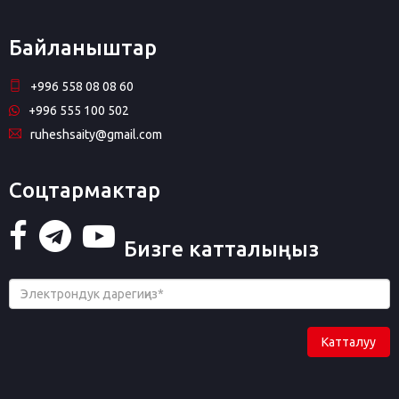
Байланыштар
+996 558 08 08 60
+996 555 100 502
ruheshsaity@gmail.com
Соцтармактар
Бизге катталыңыз
Катталуу