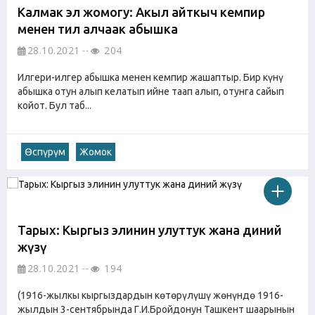
Калмак эл жомогу: Акыл айткыч кемпир
менен тил алчаак абышка
28.10.2021
204
Илгери-илгер абышка менен кемпир жашаптыр. Бир күнү
абышка отун алып келатып ийне таап алып, отунга сайып
койот. Бул таб...
Өспүрүм
Жомок
Тарых: Кыргыз элинин улуттук жана диний
жүзү
28.10.2021
194
(1916-жылкы кыргыздардын көтөрүлүшү жөнүндө 1916-
жылдын 3-сентябрында Г.И.Бройдонун Ташкент шаарынын