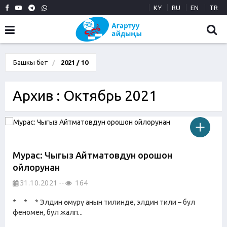
KY
RU
EN
TR
Башкы бет
2021 / 10
Архив : Октябрь 2021
Мурас: Чыңгыз Айтматовдун орошон
ойлорунан
31.10.2021
164
* * * Элдин өмүрү анын тилинде, элдин тили – бул
феномен, бул жалп...