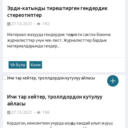
Эрди-катынды тирештирген гендердик
стереотиптер
27.10.2021
192
Материал жазууда гендердик теңдикти сактоо боюнча
журналисттер үчүн чек-лист. Журналисттер бардык
материалдарында гендер...
Үй-бүлө
Коом
Ичи тар хейтер, троллдордон кутулуу
айласы
27.10.2021
166
Кордогон, кемсинткен учурда өзүңдү кандай алып жүрүү