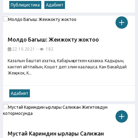
Публицистика
Адабият
Молдо Багыш: Жеңижокту жоктоо
22.10.2021
182
Казалын баштап азатка, Кабарың кеткен казакка. Кадырың
кантип айтпайын, Кошот деп элин каалашса. Кан Бакайдай
Жеңижок, К...
Адабият
Мустай Каримдин ырлары Салижан