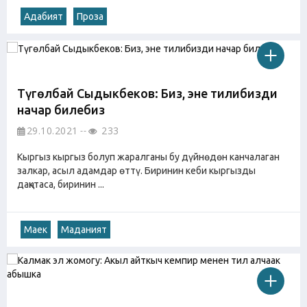
Адабият
Проза
Түгөлбай Сыдыкбеков: Биз, эне тилибизди
начар билебиз
29.10.2021
233
Кыргыз кыргыз болуп жаралганы бу дүйнөдөн канчалаган
залкар, асыл адамдар өттү. Биринин кеби кыргызды
даңктаса, биринин ...
Маек
Маданият