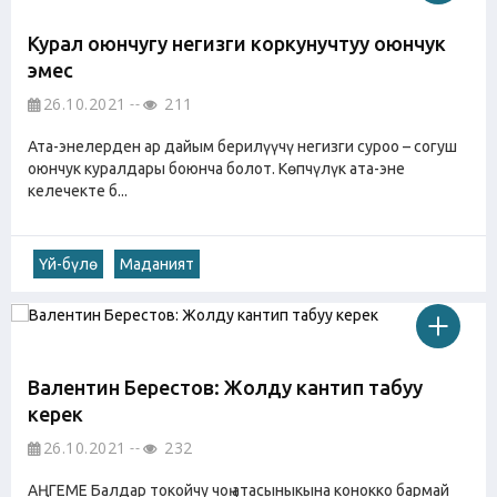
Курал оюнчугу негизги коркунучтуу оюнчук
эмес
26.10.2021
211
Ата-энелерден ар дайым берилүүчү негизги суроо – согуш
оюнчук куралдары боюнча болот. Көпчүлүк ата-эне
келечекте б...
Үй-бүлө
Маданият
Валентин Берестов: Жолду кантип табуу
керек
26.10.2021
232
АҢГЕМЕ Балдар токойчу чоң атасыныкына конокко бармай