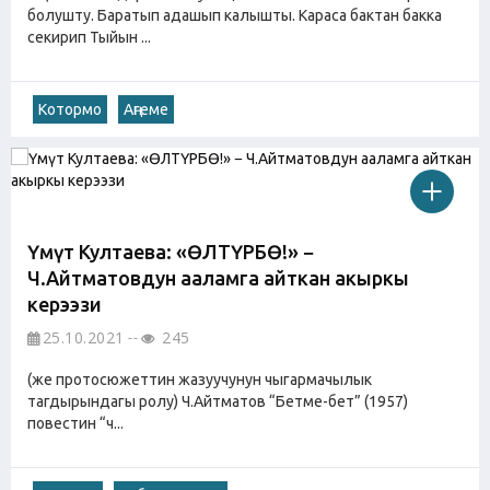
болушту. Баратып адашып калышты. Караса бактан бакка
секирип Тыйын ...
Котормо
Аңгеме
Үмүт Култаева: «ӨЛТҮРБӨ!» −
Ч.Айтматовдун ааламга айткан акыркы
керээзи
25.10.2021
245
(же протосюжеттин жазуучунун чыгармачылык
тагдырындагы ролу) Ч.Айтматов “Бетме-бет” (1957)
повестин “ч...