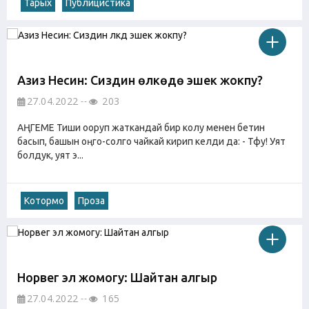
Тарых
Публицистика
Азиз Несин: Сиздин өлкөдө эшек жокпу?
27.04.2022
203
АҢГЕМЕ Тиши ооруп жаткандай бир колу менен бетин
басып, башын оңго-солго чайкай кирип келди да: - Тфу! Уят
болдук, уят э...
Котормо
Проза
Норвег эл жомогу: Шайтан алгыр
27.04.2022
165