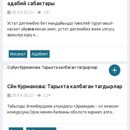
адабий сабактары
28.04.2022
181
Устат дегенибиз бет маңдайыңда тикелей туруп акыл-
насаат үйрөткөн инсан эмес, устат дегенибиз жеке үлгүсү
аркылуу куру к...
Инсанат
Адабият
Сүйүн Курманова: Тарыхта калбаган тагдырлар
28.04.2022
224
Табылды Эгембердиев атындагы «Эркиндик – эл энчиси»
конкурсуна Орок менен балканы оболото кармап, алга...