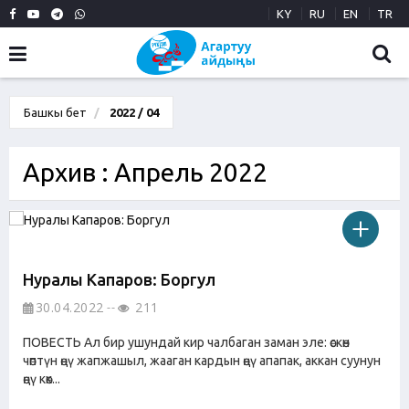
KY
RU
EN
TR
Башкы бет
2022 / 04
Архив : Апрель 2022
Нуралы Капаров: Боргул
30.04.2022
211
ПОВЕСТЬ Ал бир ушундай кир чалбаган заман эле: өскөн
чөптүн өңү жапжашыл, жааган кардын өңү апапак, аккан суунун
өңү көк...