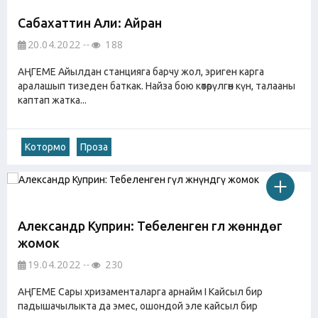
Сабахаттин Али: Айран
20.04.2022
188
АҢГЕМЕ Айылдан станцияга барчу жол, эриген карга
аралашып тизеден баткак. Найза бою көтөрүлгөн күн, талааны
каптап жатка...
Котормо
Проза
Александр Куприн: Тебеленген гүл жөнүндөгү
жомок
19.04.2022
230
АҢГЕМЕ Сары хризаменталарга арнайм I Кайсыл бир
падышачылыкта да эмес, ошондой эле кайсыл бир