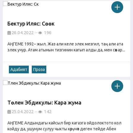
Бектур Иляс: Сөөк
26.04.2022
196
АҢГЕМЕ 1992– жыл. Жаз али келе элек мезгил, таң али ата
элек учур. Атам атынын тизгинин кагып алды да, мен сөөк ар...
Адабият
Проза
Төлен Эбдикулы: Кара жума
25.04.2022
142
АҢГЕМЕ Алдындагы кайсыл бир кагазга ойдолоктото кол
койду да, ушунум сулуу чыкты көрүнөт деген тейде Абен