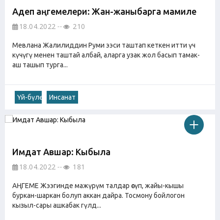
Адеп аңгемелери: Жан-жаныбарга мамиле
18.04.2022
210
Мевлана Жалилиддин Руми ээси таштап кеткен итти үч
күчүгү менен таштай албай, аларга узак жол басып тамак-
аш ташып турга...
Үй-бүлө
Инсанат
Имдат Авшар: Кыбыла
18.04.2022
181
АҢГЕМЕ Жээгинде мажүрүм талдар өсүп, жайы-кышы
буркан-шаркан болуп аккан дайра. Тосмону бойлогон
кызыл-сары ашкабак гүлд...