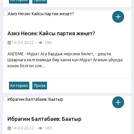
Азиз Несин: Кайсы партия жеңет?
14.04.2022
186
АҢГЕМЕ - Мурат Ага бардык нерсени билет, - дешти.
Шаарчага келгенимде бир канча күн Мурат Аганын үйүндө
конок болгон эле...
Котормо
Проза
Ибрагим Балтабаев: Баатыр
14.04.2022
183