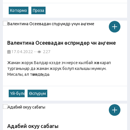
Котормо
Проза
Валентина Осеевадан өспүрүмдөр үчүн аңгеме
17.04.2022
227
Жаман жорук Балдар кээде эч нерсе кылбай жөн карап
турганыңар да жаман жорук болуп калышы мүмкүн.
Мисалы, ал төмөндөгүдө...
Үй-бүлө
Өспүрүм
Адабий окуу сабагы