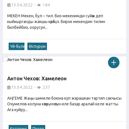
15.04.2022
184
МЕКЕН Мекен, бул – тил. Биз мекенимди сүйөм деп
кыйкырганды жакшы көрөбүз. Бирок мекендин тилин
билбейбиз, оорусун...
Үй-бүлө
Өспүрүм
Антон Чехов: Хамелеон
15.04.2022
237
АҢГЕМЕ Жаңы шинели боюна куп жарашкан тартип сакчысы
Очумелов колуна көтөрүнчөгүн иле базар аралай келе жатты.
Ага куйру...
Котормо
Проза