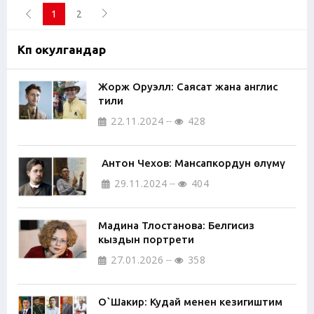
1
2
Көп окулгандар
Жорж Оруэлл: Саясат жана англис
тили
22.11.2024
428
Антон Чехов: Мансапкордун өлүмү
29.11.2024
404
Мадина Тлостанова: Белгисиз
кыздын портрети
27.01.2026
358
О`Шакир: Кудай менен кезигиштим