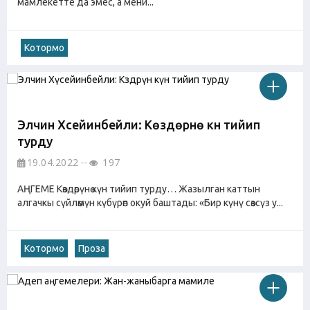
мамлекетте да эмес, а мени...
Котормо
Элчин Хүсейинбейли: Көздөрүнө күн тийип
турду
19.04.2022
197
АҢГЕМЕ Көздөрүнө күн тийип турду… Жазылган каттын
алгачкы сүйлөмүн күбүрөп окуй баштады: «Бир күнү сөзсүз у...
Котормо
Проза