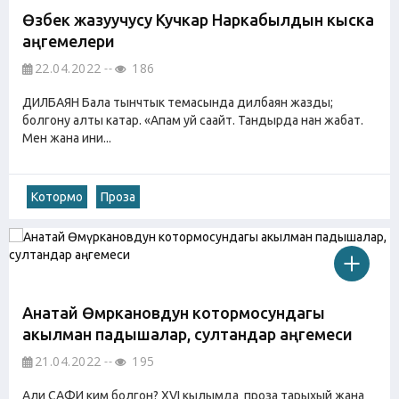
Өзбек жазуучусу Кучкар Наркабылдын кыска
аңгемелери
22.04.2022
186
ДИЛБАЯН Бала тынчтык темасында дилбаян жазды;
болгону алты катар. «Апам уй саайт. Тандырда нан жабат.
Мен жана ини...
Котормо
Проза
Анатай Өмүркановдун котормосундагы
акылман падышалар, султандар аңгемеси
21.04.2022
195
Али САФИ ким болгон? XVI кылымда проза тарыхый жана