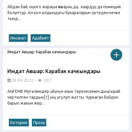
Абдан бай, ошого жараша өтө сараң да, каардуу да помещик
болуптур. Ал кол алдындагы букараларын эртеден кечке
тынд...
Инсанат
Адабият
Имдат Авшар: Карабак качкындары
26.04.2022
203
АҢГЕМЕ Мугалимдер үйүнүн ачык терезесинен дыңгырай
чертилген тардын[1] үнү угулуп жатты. Чуркаган бойдон
барып жакын жер...
Котормо
Проза