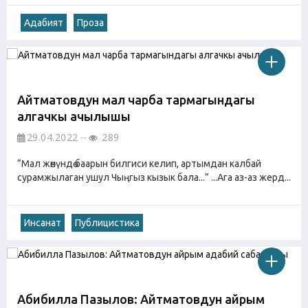
Адабият
Проза
Айтматовдун мал чарба тармагындагы
алгачкы ачылышы
29.04.2022
289
“Мал жөнүндө баарын билгиси келип, артымдан калбай
сурамжылаган ушул Чыңгыз кызык бала...” ...Ага аз-аз жерд...
Инсанат
Публицистика
Абибилла Пазылов: Айтматовдун айрым