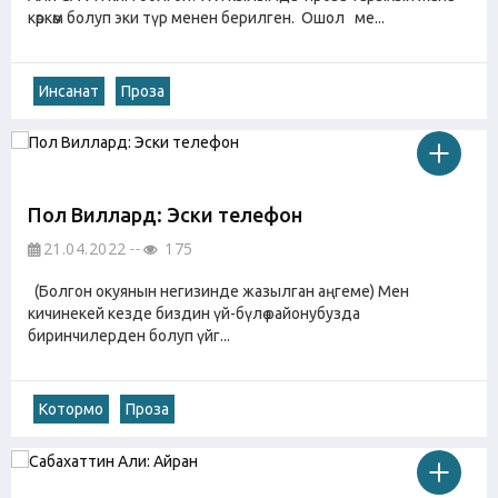
көркөм болуп эки түр менен берилген. Ошол ме...
Инсанат
Проза
Пол Виллард: Эски телефон
21.04.2022
175
(Болгон окуянын негизинде жазылган аңгеме) Мен
кичинекей кезде биздин үй-бүлө районубузда
биринчилерден болуп үйг...
Котормо
Проза