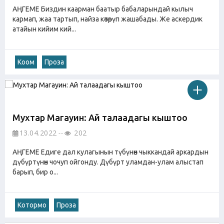
АҢГЕМЕ Биздин каарман баатыр бабаларындай кылыч
кармап, жаа тартып, найза көтөрүп жашабады. Же аскердик
атайын кийим кий...
Коом
Проза
Мухтар Магауин: Ай талаадагы кыштоо
13.04.2022
202
АҢГЕМЕ Едиге дал кулагынын түбүнөн чыккандай аркардын
дүбүртүнөн чочуп ойгонду. Дүбүрт уламдан-улам алыстап
барып, бир о...
Котормо
Проза