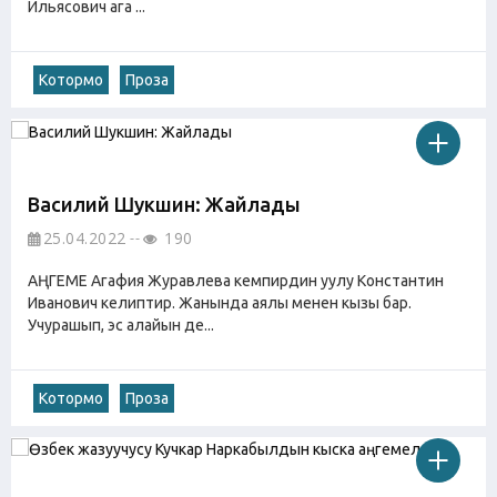
Ильясович ага ...
Котормо
Проза
Василий Шукшин: Жайлады
25.04.2022
190
АҢГЕМЕ Агафия Журавлева кемпирдин уулу Константин
Иванович келиптир. Жанында аялы менен кызы бар.
Учурашып, эс алайын де...
Котормо
Проза