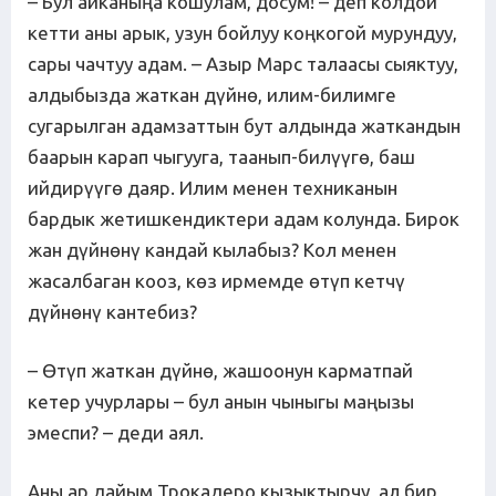
– Бул айканыңа кошулам, досум! – деп колдой
кетти аны арык, узун бойлуу коңкогой мурундуу,
сары чачтуу адам. – Азыр Марс талаасы сыяктуу,
алдыбызда жаткан дүйнө, илим-билимге
сугарылган адамзаттын бут алдында жаткандын
баарын карап чыгууга, таанып-билүүгө, баш
ийдирүүгө даяр. Илим менен техниканын
бардык жетишкендиктери адам колунда. Бирок
жан дүйнөнү кандай кылабыз? Кол менен
жасалбаган кооз, көз ирмемде өтүп кетчү
дүйнөнү кантебиз?
– Өтүп жаткан дүйнө, жашоонун карматпай
кетер учурлары – бул анын чыныгы маңызы
эмеспи? – деди аял.
Аны ар дайым Трокадеро кызыктырчу, ал бир