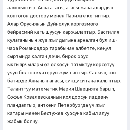
алышыптыр. Анна атасы, агасы жана алардын
көптөгөн достору менен Парижге кетиптир.
Алар Орусиянын Дүйнөлүк көргөзмөгө
бейрасмий катышуусун каржылаптыр. Бастилия
кулаганынын жүз жылдыгына арналган бул иш-
чара Романовдор тарабынан албетте, көңүл
сыртында калган дечи, бирок орус
ыктыярчылары өз өлкөсүн татыктуу көрсөтүү
үчүн болгон күчтөрүн жумшаптыр. Салкын, ээн
батирде Аннанын апасы, сиңдиси гана калыптыр.
Таланттуу математик Мария Швецияга барып,
Софья Ковалевскаянын колдоосун издөөнү
пландаптыр, анткени Петербургда үч жыл
катары менен Бестужев курсуна кабыл алуу
жабык болчу.