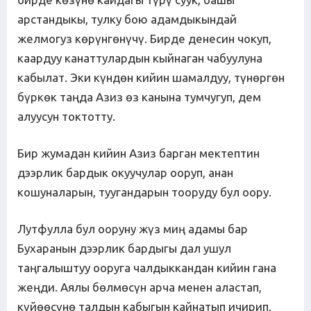
арстандыкы, тулку бою адамдыкындай
желмогуз көрүнгөнүчү. Бирде денесин чокуп,
каардуу канаттулардын кыйнаган чабуулуна
кабылат. Эки күндөн кийин шамалдуу, түнөргөн
бүркөк таңда Азиз өз канына тумчугуп, дем
алуусун токтотту.
Бир жумадан кийин Азиз барган мектептин
дээрлик бардык окуучулар ооруп, анан
кошуналарын, туугандарын тооруду бул оору.
Лутфулла бул ооруну жүз миң адамы бар
Бухаранын дээрлик бардыгы дал ушул
таңгалыштуу ооруга чалдыккандан кийин гана
жеңди. Аялы бөлмөсүн арча менен аластап,
күйөөсүнө талдын кабыгын кайнатып ичирип,