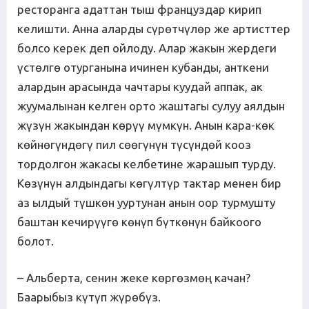
ресторанга адаттан тыш француздар кирип
келишти. Анна аларды сүрөтчүлөр же артисттер
болсо керек деп ойлоду. Алар жакын жердеги
үстөлгө отурганына ичинен кубанды, анткени
алардын арасында чачтары куудай аппак, ак
жуумалынан келген орто жаштагы сулуу аялдын
жүзүн жакындан көрүү мүмкүн. Анын кара-көк
көйнөгүндөгү пил сөөгүнүн түсүндөй кооз
тордолгон жакасы келбетине жарашып турду.
Көзүнүн алдындагы көгүлтүр тактар менен бир
аз ылдый түшкөн ууртунан анын оор турмушту
баштан кечирүүгө көнүп бүткөнүн байкоого
болот.
– Альберта, сенин жеке көргөзмөң качан?
Баарыбыз күтүп жүрөбүз.