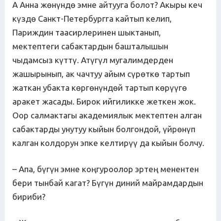
А Анна жөнүндө эмне айтууга болот? Акыры кеч
күздө Санкт-Петербургга кайтып келип,
Париждин таасирлеринен шыктанып,
мектептеги сабактардын башталышын
чыдамсыз күттү. Атүгүл мугалимдерден
жашырынып, ак чачтуу айым сүрөткө тартып
жаткан убакта көргөнүндөй тартып көрүүгө
аракет жасады. Бирок ийгиликке жеткен жок.
Оор салмактагы академиялык мектептен алган
сабактарды унутуу кыйын болгондой, үйрөнүп
калган колдорун эпке келтирүү да кыйын болчу.
– Апа, бүгүн эмне коңгуроолор эртең менентен
бери тынбай кагат? Бүгүн диний майрамдардын
бириби?