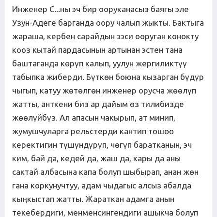
Инженер С...ны эч бир ооруканасыз баягы эле
Узун-Адеге барганда оору чалып жыкты. Бактыга
жараша, кербен сарайдын ээси ооруган конокту
кооз кытай пардасынын артынан эстен тана
баштаганда көрүп калып, уулун жергиликтүү
табыпка жиберди. Бүткөн боюна кызарган бүдүр
чыгып, катуу жөтөлгөн инженер орусча жөөлүп
жатты, анткени биз ар дайым өз тилибизде
жөөлүйбүз. Ал апасын чакырып, ат минип,
жумушчуларга рельстерди кантип төшөө
керектигин түшүндүрүп, чөгүп баратканын, эч
ким, бай да, кедей да, жаш да, кары да аны
сактай албасына капа болуп шыбырап, анан жөн
гана коркунучтуу, адам чыдагыс алсыз абалда
кыңкыстап жатты. Жараткан адамга анын
текебердиги, менменсингендиги ашыкча болуп