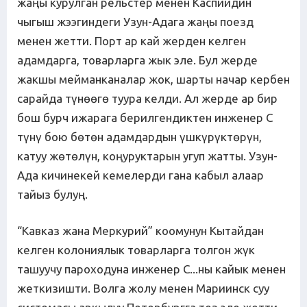
жаңы курулган рельстер менен Каспийдин
чыгыш жээгиндеги Узун-Адага жаңы поезд
менен жетти. Порт ар кай жерден келген
адамдарга, товарларга жык эле. Бул жерде
жакшы мейманканалар жок, шарты начар кербен
сарайда түнөөгө туура келди. Ал жерде ар бир
бош бурч ижарага берилгендиктен инженер С
түнү бою бөтөн адамдардын үшкүрүктөрүн,
катуу жөтөлүн, коңуруктарын угуп жатты. Узун-
Ада кичинекей кемелерди гана кабыл алаар
тайыз булуң.
“Кавказ жана Меркурий” коомунун Кытайдан
келген колониялык товарларга толгон жүк
ташуучу пароходуна инженер С...ны кайык менен
жеткизишти. Волга жолу менен Мариинск суу