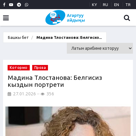
KY
RU
EN
TR
Башкы бет
Мадина Тлостанова: Белгисиз...
Котормо
Проза
Мадина Тлостанова: Белгисиз
кыздын портрети
27.01.2026
356