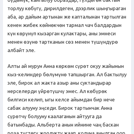
торлуу көбүгү, дирилдеген, дээрлик шыңгыраган
аба, ар дайым артынан же капталынан тартылган
кенен жибек көйнөкчөн тармал чач балдардын
күн көрүнүп кызарган кулактары, аны эмнеси
менен өзүнө тартканын сөз менен түшүндүрө
албайт эле.
Алты ай мурун Анна көркөм сүрөт окуу жайынын
кыз-келиндер бөлүмүнө тапшырган. Ал бактылуу
эле, бирок ал жакта азыр аны суктандырар
нерселерди үйрөтүшчү эмес. Ал көбүрөк
билгиси келип, ыгы келсе айымдан бир нече
сабак алууну эңседи. Бирок тартынчак Анна
сүрөтчү болууну каалаганын айтууга да
батынбады. Альберта анын ийнине чаң баскан
роза түстөгү жоолукту жаап, колуна ачылган оор