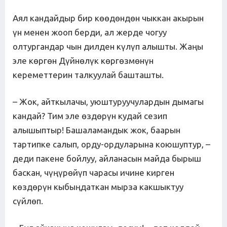
Аял кандайдыр бир көөдөндөн чыккан акырын
үн менен жооп берди, ал жерде чогуу
олтургандар чын дилден күлүп алышты. Жаңы
эле көргөн Дүйнөлүк көргөзмөнүн
кереметтерин талкуулай башташты.
– Жок, айткылачы, уюштуруучулардын дымагы
кандай? Тим эле өздөрүн кудай сезип
алышыптыр! Башаламандык жок, баарын
тартипке салып, орду-ордуларына коюшуптур, –
деди пакене бойлуу, айланасын майда бырыш
баскан, чүңүрөйүп чарасы ичине кирген
көздөрүн кыбыңдаткан мырза какшыктуу
сүйлөп.