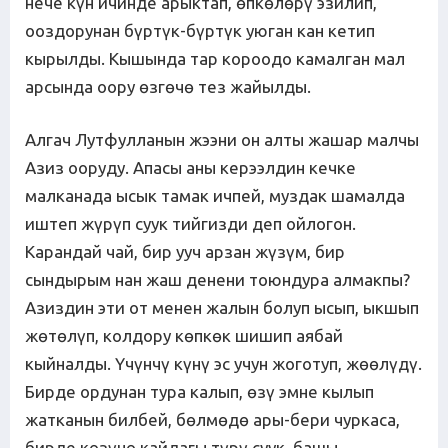
нече күн ичинде арыктап, өпкөлөрү эзилип,
ооздорунан бүртүк-бүртүк уюган кан кетип
кырылды. Кышында тар короодо камалган мал
арсында оору өзгөчө тез жайылды.
Алгач Лутфулланын жээни он алты жашар малчы
Азиз ооруду. Апасы аны керээлдин кечке
малканада ысык тамак ичпей, муздак шамалда
иштеп жүрүп суук тийгизди деп ойлогон.
Карандай чай, бир ууч арзан жүзүм, бир
сындырым нан жаш денени тоюндура алмакпы?
Азиздин эти от менен жалын болуп ысып, ыкшып
жөтөлүп, колдору көпкөк шишип аябай
кыйналды. Үчүнчү күнү эс учун жоготуп, жөөлүдү.
Бирде ордунан тура калып, өзү эмне кылып
жатканын билбей, бөлмөдө ары-бери чуркаса,
бирде көзүнө кайдагы түрү суук, башы