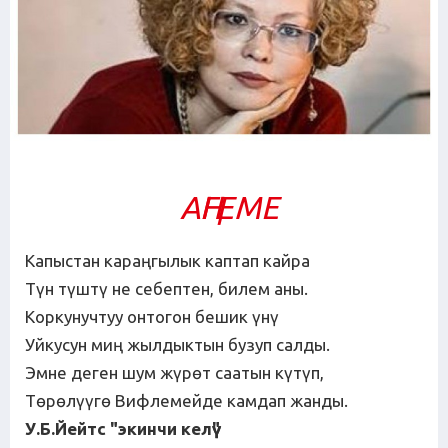
АҢГЕМЕ
Капыстан караңгылык каптап кайра
Түн түштү не себептен, билем аны.
Коркунучтуу онтогон бешик үнү
Уйкусун миң жылдыктын бузуп салды.
Эмне деген шум жүрөт саатын күтүп,
Төрөлүүгө Вифлемейде камдап жанды.
У
.Б.Йейтс "экинчи келүү"