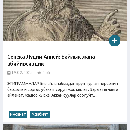
Сенека Луций Анней: Байлык жана
абийирсиздик
19.02.2025
155
ЭПИГРАММАЛАР Биз айланабыздан көрүп турган нерсенин
бардыгын соргок убакыт соруп жок кылат. Бардыгы чаңга
айланат, жашоо кыска. Аккан суулар соолуйт,...
Инсанат
Адабият