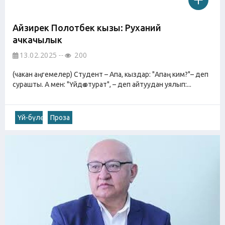
Айзирек Полотбек кызы: Руханий
ачкачылык
13.02.2025
200
(чакан аңгемелер) Студент – Апа, кыздар: "Апаң ким?"– деп
сурашты. А мен: "Үйдө отурат", – деп айтуудан уялып:...
Үй-бүлө
Проза