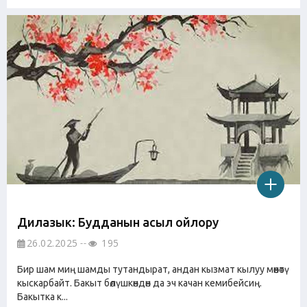
Дилазык: Будданын асыл ойлору
26.02.2025
195
Бир шам миң шамды тутандырат, андан кызмат кылуу мөөнөтү
кыскарбайт. Бакыт бөлүшкөндөн да эч качан кемибейсиң.
Бакытка к...