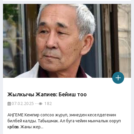
Жылкычы Жапиев: Бейиш тоо
07.02.2025
182
АҢГЕМЕ Кемпир сопсоо жүрүп, эмнеден кеселдегенин
билбей калды. Табышмак. Ал буга чейин мынчалык ооруп
көрбөгөн. Жаны жер...