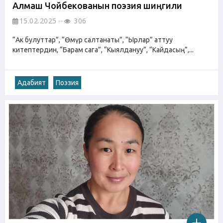
Алмаш Чойбекованын поэзия шиңгили
15.02.2025
306
“Ак булуттар”, “Өмүр салтанаты”, “Ырлар” аттуу
китептердин, “Барам сага”, “Кыялдануу”, “Кайдасың”,...
Адабият
Поэзия