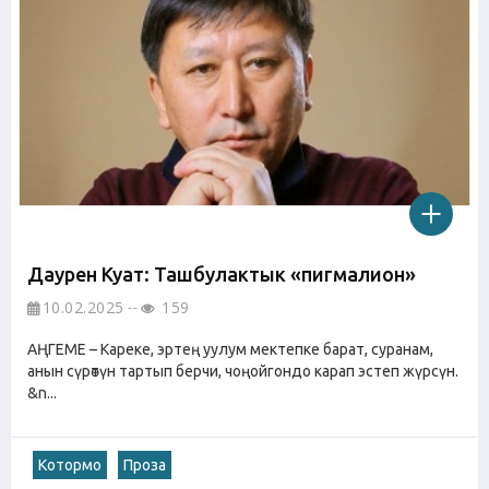
Даурен Куат: Ташбулактык «пигмалион»
10.02.2025
159
АҢГЕМЕ – Кареке, эртең уулум мектепке барат, суранам,
анын сүрөтүн тартып берчи, чоңойгондо карап эстеп жүрсүн.
&n...
Котормо
Проза