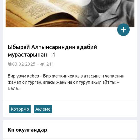
Ыбырай Алтынсариндин адабий
мурастарынан – 1
03.02.2025
211
Бир үзүм кебез – Бир жеткинчек кыз атасынын чепкенин
жамап олтурган, апасы жанына олтуруп акыл айтты: –
Бала...
Котормо
Аңгеме
Көп окулгандар