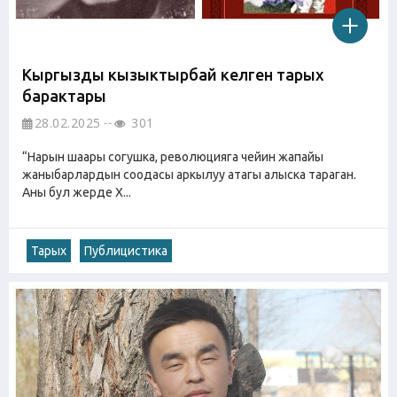
Кыргызды кызыктырбай келген тарых
барактары
28.02.2025
301
“Нарын шаары согушка, революцияга чейин жапайы
жаныбарлардын соодасы аркылуу атагы алыска тараган.
Аны бул жерде Х...
Тарых
Публицистика