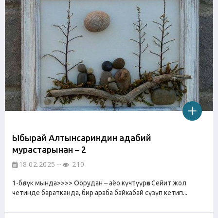
Ыбырай Алтынсариндин адабий
мурастарынан – 2
18.02.2025
210
1-бөлүк мында>>>> Оорудан – аёо күчтүүрөк Сейит жол
четинде баратканда, бир араба байкабай сүзүп кетип...