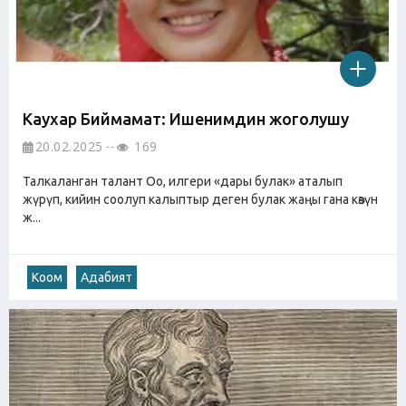
Каухар Биймамат: Ишенимдин жоголушу
20.02.2025
169
Талкаланган талант Оо, илгери «дары булак» аталып
жүрүп, кийин соолуп калыптыр деген булак жаңы гана көзүн
ж...
Коом
Адабият