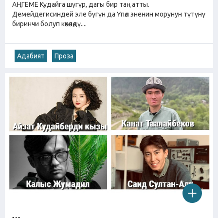
АҢГЕМЕ Кудайга шүгүр, дагы бир таң атты.
Демейдегисиндей эле бүгүн да Үпөл эненин морунун түтүнү
биринчи болуп көкөлөдү....
Адабият
Проза