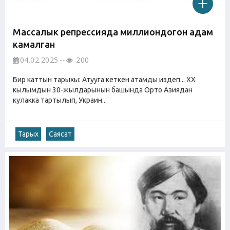
Массалык репрессияда миллиондогон адам
камалган
04.02.2025
200
Бир каттын тарыхы: Атууга кеткен атамды издеп... XX
кылымдын 30-жылдарынын башында Орто Азиядан
кулакка тартылып, Украин...
Тарых
Саясат