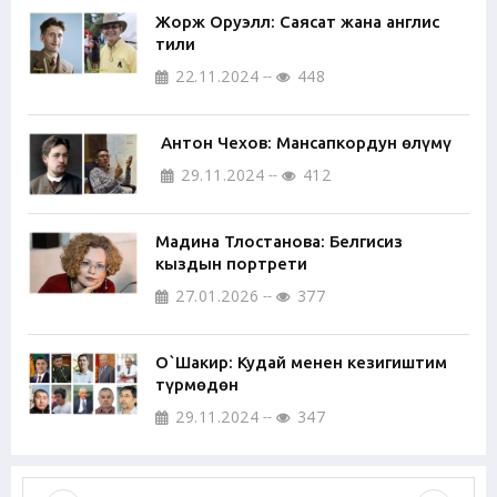
Жорж Оруэлл: Саясат жана англис
тили
22.11.2024
448
Антон Чехов: Мансапкордун өлүмү
29.11.2024
412
Мадина Тлостанова: Белгисиз
кыздын портрети
27.01.2026
377
О`Шакир: Кудай менен кезигиштим
түрмөдөн
29.11.2024
347