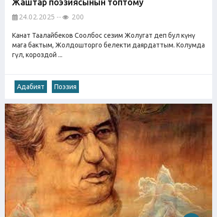
Жаштар поэзиясынын топтому
24.02.2025
200
Канат Таалайбеков Соолбос сезим Жолугат деп бул күнү
мага бактым, Жолдошторго белекти даярдаттым. Колумда
гүл, короздой ...
Адабият
Поэзия