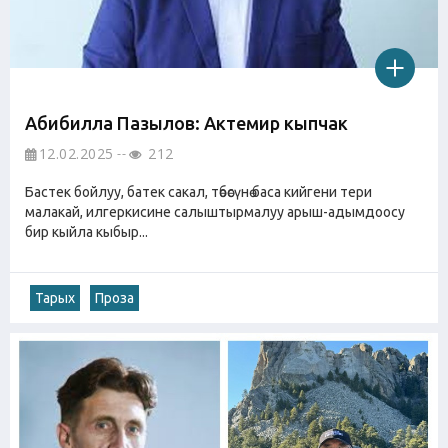
Абибилла Пазылов: Актемир кыпчак
12.02.2025
212
Бастек бойлуу, батек сакал, төбөсүнө баса кийгени тери
малакай, илгеркисине салыштырмалуу арыш-адымдоосу
бир кыйла кыбыр...
Тарых
Проза