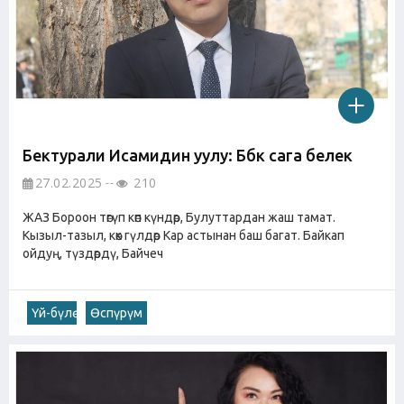
Бектурали Исамидин уулу: Бөбөк сага белек
27.02.2025
210
ЖАЗ Бороон төгүп көп күндөр, Булуттардан жаш тамат.
Кызыл-тазыл, көк гүлдөр Кар астынан баш багат. Байкап
ойдуң, түздөрдү, Байчеч
Үй-бүлө
Өспүрүм