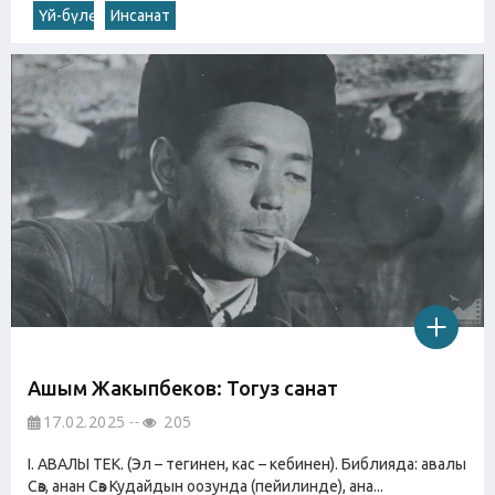
Үй-бүлө
Инсанат
Ашым Жакыпбеков: Тогуз санат
17.02.2025
205
I. АВАЛЫ ТЕК. (Эл – тегинен, кас – кебинен). Библияда: авалы
Сөз, анан Сөз Кудайдын оозунда (пейилинде), ана...