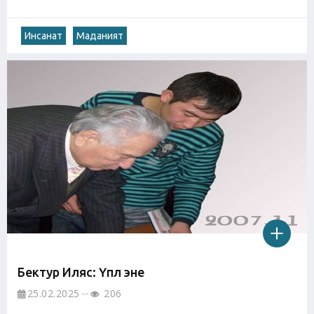
Инсанат
Маданият
Бектур Иляс: Үпөл эне
25.02.2025
206