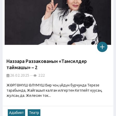
Наззара Раззакованын «Тамсилдер
таймашы» – 2
26.02.2025
222
ЖӨРГӨМҮШ ӨЛҮМҮШ Бир чоң үйдүн бурчунда Терезе
тарабында, Жайгашып калган илгертен Кетпейт куусаң,
жулсаң да. Желесин ток...
Адабият
Театр