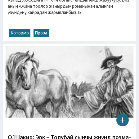
анын «Жана тоолор жаңырды» романынан алынган
үзүндүнү кайрадан жарыялайбыз. Б
Котормо
Проза
О`Шакир: Эрк – Толубай сынчы жөнүндө поэма-