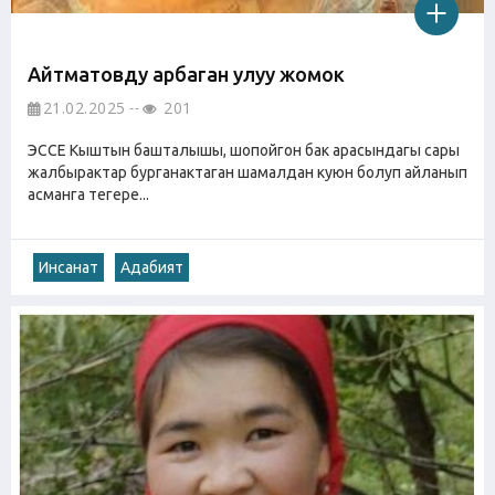
Айтматовду арбаган улуу жомок
21.02.2025
201
ЭССЕ Кыштын башталышы, шопойгон бак арасындагы сары
жалбырактар бурганактаган шамалдан куюн болуп айланып
асманга тегере...
Инсанат
Адабият