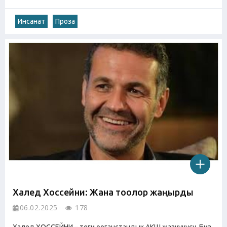
Инсанат
Проза
Халед Хоссейни: Жана тоолор жаңырды
06.02.2025
178
Халед ХОССЕЙНИ – теги ооганстандык АКШ жазуучусу. Биз