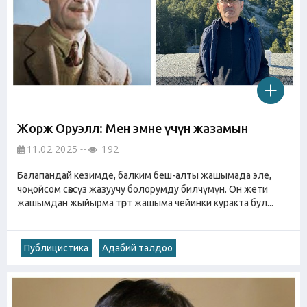
Жорж Оруэлл: Мен эмне үчүн жазамын
11.02.2025
192
Балапандай кезимде, балким беш-алты жашымада эле,
чоңойсом сөзсүз жазуучу болорумду билчүмүн. Он жети
жашымдан жыйырма төрт жашыма чейинки куракта бул...
Публицистика
Адабий талдоо