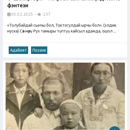
фэнтези
05.02.2025
237
«Толубайдай сынчы бол, Токтогулдай ырчы бол». (элдик
нуска) Сөз мөөрү Рух тамыры түптүү кайсыл адамда, ошол ...
Адабият
Поэзия