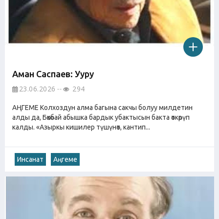
Аман Саспаев: Ууру
23.06.2026
294
АҢГЕМЕ Колхоздун алма багына сакчы болуу милдетин
алды да, Бөкөбай абышка бардык убактысын бакта өткөрүп
калды. «Азыркы кишилер түшүнөт, кантип...
Инсанат
Аңгеме