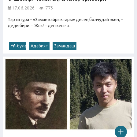
17.06.2026
775
Партитура – «Заман кайрыктары» десең болчудай экен, –
деди бири. – Жок! – деп кесе а...
Үй-бүлө
Адабият
Замандаш