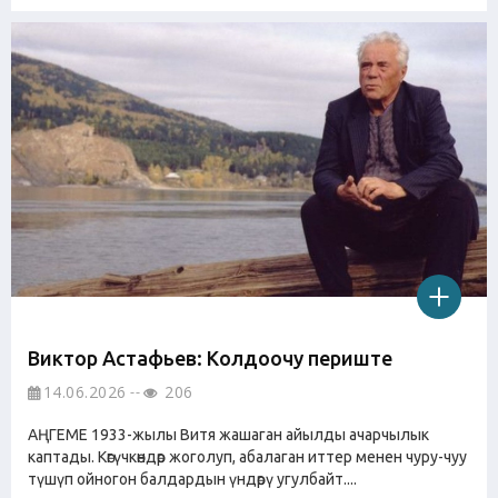
Виктор Астафьев: Колдоочу периште
14.06.2026
206
АҢГЕМЕ 1933-жылы Витя жашаган айылды ачарчылык
каптады. Көгүчкөндөр жоголуп, абалаган иттер менен чуру-чуу
түшүп ойногон балдардын үндөрү угулбайт....