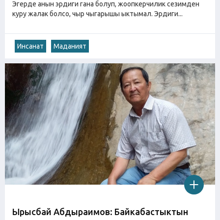
Эгерде анын эрдиги гана болуп, жоопкерчилик сезимден
куру жалак болсо, чыр чыгарышы ыктымал. Эрдиги...
Инсанат
Маданият
Ырысбай Абдыраимов: Байкабастыктын