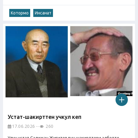
Котормо
Инсанат
Устат-шакирттен учкул кеп
17.06.2026
260
Улуу устат Салижан Жигитовдун шакирттери албетте,