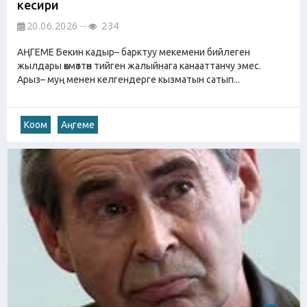
кесири
20.06.2026
234
АҢГЕМЕ Бекин кадыр– барктуу мекемени бийлеген
жылдары өкмөттөн тийген жалыйнага канааттанчу эмес.
Арыз– муң менен келгендерге кызматын сатып...
Коом
Аңгеме