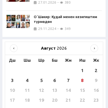
27.01.2026
380
О`Шакир: Кудай менен кезигиштим
түрмөдөн
29.11.2024
349
Август
2026
Дш
Шш
Шр
Бш
Жм
Иш
Жк
1
2
3
4
5
6
7
8
9
10
11
12
13
14
15
16
17
18
19
20
21
22
23