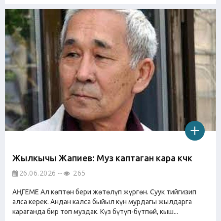
Жылкычы Жапиев: Муз каптаган кара күчүк
26.06.2026
265
АҢГЕМЕ Ал кѳптѳн бери жѳтѳлүп жүргѳн. Суук тийгизип
алса керек. Андан калса быйыл күн мурдагы жылдарга
караганда бир топ муздак. Күз бүтүп-бүтпѳй, кыш...