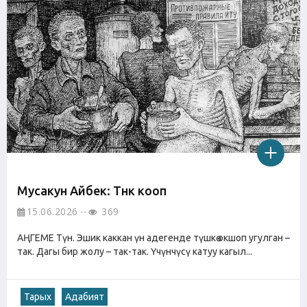
Мусакун Айбек: Түнкү кооп
15.06.2026
369
АҢГЕМЕ Түн. Эшик каккан үн адегенде түшкө окшоп угулган –
так. Дагы бир жолу – так-так. Үчүнчүсү катуу кагыл...
Тарых
Адабият