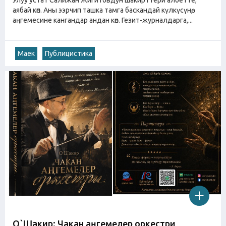
аябай көп. Аны ээрчип ташка тамга баскандай күлкүсүнө,
аңгемесине кангандар андан көп. Гезит-журналдарга,...
Маек
Публицистика
О`Шакир: Чакан аңгемелер оркестри