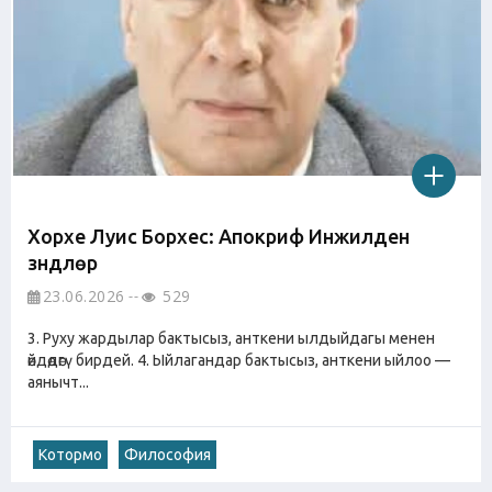
Хорхе Луис Борхес: Апокриф Инжилден
үзүндүлөр
23.06.2026
529
3. Руху жардылар бактысыз, анткени ылдыйдагы менен
өйдөдөгү бирдей. 4. Ыйлагандар бактысыз, анткени ыйлоо —
аянычт...
Котормо
Философия