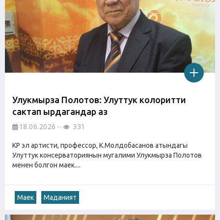
Улукмырза Полотов: Улуттук колоритти
сактап ырдагандар аз
18.06.2026
331
КР эл артисти, профессор, К.Молдобасанов атындагы
Улуттук консерваториянын мугалими Улукмырза Полотов
менен болгон маек....
Маек
Маданият