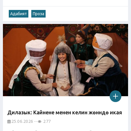
Адабият
Проза
Дилазык: Кайнене менен келин жөнүндө икая
25.06.2026
277