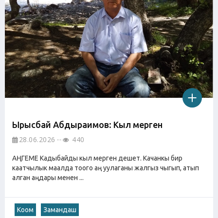
Ырысбай Абдыраимов: Кыл мерген
28.06.2026
440
АҢГЕМЕ Кадыбайды кыл мерген дешет. Качанкы бир
каатчылык маалда тоого аң уулаганы жалгыз чыгып, атып
алган аңдары менен ...
Коом
Замандаш