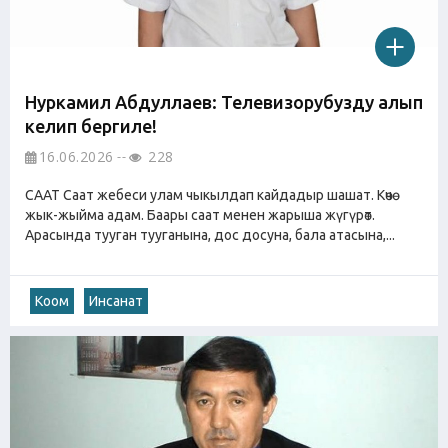
Нуркамил Абдуллаев: Телевизорубузду алып
келип бергиле!
16.06.2026
228
СААТ Саат жебеси улам чыкылдап кайдадыр шашат. Көчө
жык-жыйма адам. Баары саат менен жарыша жүгүрөт.
Арасында тууган тууганына, дос досуна, бала атасына,...
Коом
Инсанат