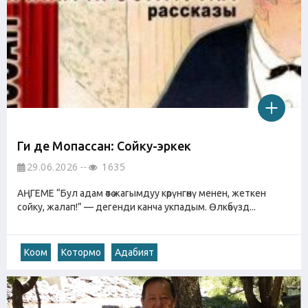
Ги де Мопассан: Сойку-эркек
29.06.2026
1635
АҢГЕМЕ “Бул адам өтө жагымдуу көрүнгөнү менен, жеткен
сойку, жалап!” — дегенди канча укпадым. Өлкөбүзд...
Коом
Котормо
Адабият