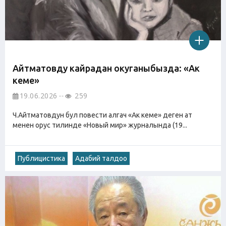
Айтматовду кайрадан окуганыбызда: «Ак
кеме»
19.06.2026
259
Ч.Айтматовдун бул повести алгач «Ак кеме» деген ат
менен орус тилинде «Новый мир» журналында (19...
Публицистика
Адабий талдоо