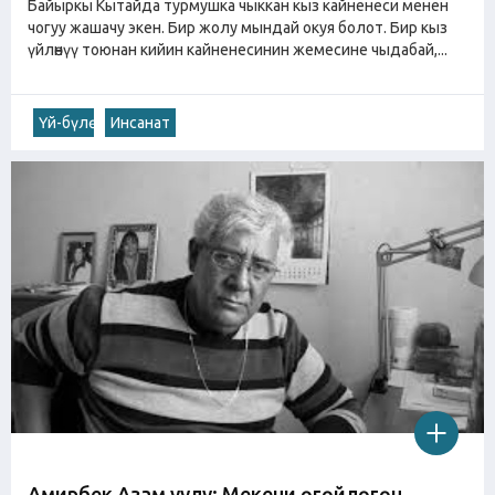
Байыркы Кытайда турмушка чыккан кыз кайненеси менен
чогуу жашачу экен. Бир жолу мындай окуя болот. Бир кыз
үйлөнүү тоюнан кийин кайненесинин жемесине чыдабай,...
Үй-бүлө
Инсанат
Амирбек Азам уулу: Мекени өгөйлөгөн