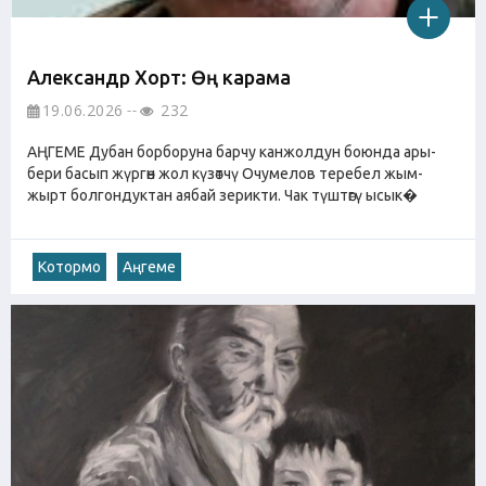
Александр Хорт: Өң карама
19.06.2026
232
АҢГЕМЕ Дубан борборуна барчу канжолдун боюнда ары-
бери басып жүргөн жол күзөтчү Очумелов теребел жым-
жырт болгондуктан аябай зерикти. Чак түштөгү ысык�
Котормо
Аңгеме