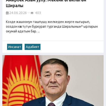
Ширалы
24.06.2026
403
Кээде жашоонун ташпүшү желкеден жерге ныгырып,
ооздон көк түтүн буркурап турганда Ширалынын* ырларын
окумай адатым бар. ...
Инсанат
Адабият