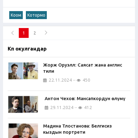
Коом
Котормо
1
2
Көп окулгандар
Жорж Оруэлл: Саясат жана англис
тили
22.11.2024
450
Антон Чехов: Мансапкордун өлүмү
29.11.2024
412
Мадина Тлостанова: Белгисиз
кыздын портрети