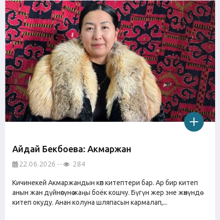
Айдай Бекбоева: Акмаржан
22.06.2026
284
Кичинекей Акмаржандын көп китептери бар. Ар бир китеп
анын жан дүйнөсүнө жаңы боёк кошчу. Бүгүн жер эне жөнүндө
китеп окуду. Анан колуна шляпасын кармалап,...