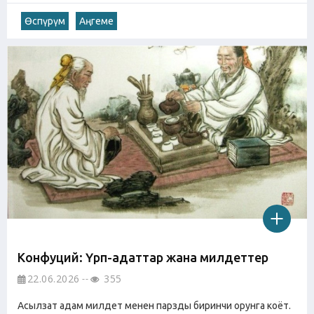
Өспүрүм
Аңгеме
Конфуций: Үрп-адаттар жана милдеттер
22.06.2026
355
Асылзат адам милдет менен парзды биринчи орунга коёт.