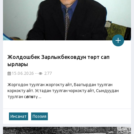
Жолдошбек Зарлыкбековдун төрт сап
ырлары
15.06.2026
277
Жоргодон туулган жоргокту айт, Баатырдан туулган
коркокту айт. Устадан туулган чоркокту айт, Сындуудан
туулган сөлпөктү ...
Инсанат
Поэзия