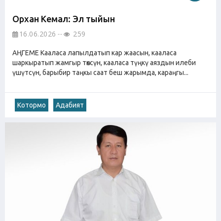
Орхан Кемал: Элүү тыйын
16.06.2026
259
АҢГЕМЕ Кааласа лапылдатып кар жаасын, кааласа
шаркыратып жамгыр төксүн, кааласа түңкү аяздын илеби
үшүтсүн, барыбир таңкы саат беш жарымда, караңгы...
Котормо
Адабият