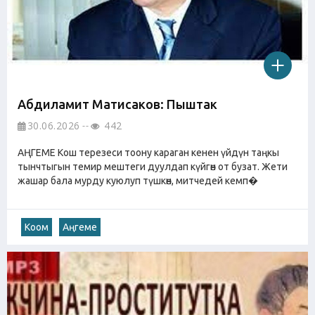
Абдиламит Матисаков: Пыштак
30.06.2026
442
АҢГЕМЕ Кош терезеси тоону караган кенен үйдүн таңкы
тынчтыгын темир мештеги дуулдап күйгөн от бузат. Жети
жашар бала мурду куюлуп түшкөн, митчедей кемп�
Коом
Аңгеме