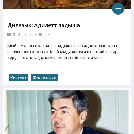
Дилазык: Адилеттүү падыша
30.06.2026
576
Мыйзамдары өтө катаал, а падышасы абыдан калыс жана
чынчыл өлкө болуптур. Мыйзамда кылмыштын кайсы бир
түрү – эл алдында камчы менен сабаган жазаны...
Инсанат
Философия