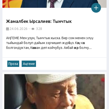
Жамалбек Ырсалиев: Тынчтык
24.06.2026
328
АҢГЕМЕ Мен узун, Тынчтык кыска. Бир сом менен элүү
тыйындай болуп дайым ээрчишип жүрөбүз. Көзү көк
болгондуктан, Көкөман деп койчубуз. Аябай өжөр болчу....
Проза
Аңгеме