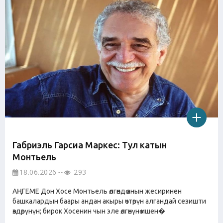
Габриэль Гарсиа Маркес: Тул катын
Монтьель
18.06.2026
293
АҢГЕМЕ Дон Хосе Монтьель өлгөндө анын жесиринен
башкалардын баары андан акыры өчтөрүн алгандай сезишти
өздөрүнүн; бирок Хосенин чын эле өлгөнүнө ишен�