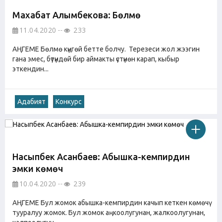
Махабат Алымбекова: Бөлмө
11.04.2020
233
АҢГЕМЕ Бөлмө күңгөй бетте болчу. Терезеси жол жээгин
гана эмес, бүтүндөй бир аймакты үстүнөн карап, кыбыр
эткендин...
Адабият
Конкурс
Насыпбек Асанбаев: Абышка-кемпирдин
эмки көмөчү
10.04.2020
239
АҢГЕМЕ Бул жомок абышка-кемпирдин качып кеткен көмөчү
тууралуу жомок. Бул жомок аңкоолугунан, жалкоолугунан,