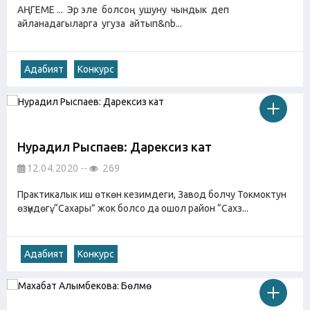
АҢГЕМЕ ... Эр эле болсоң ушуну чындык деп
айланадагыларга угуза айтып&nb...
Адабият
Конкурс
Нурадил Рыспаев: Дарексиз кат
12.04.2020
269
Практикалык иш өткөн кезимдеги, Завод болчу Токмоктун
өзүндөгү. “Сахары” жок болсо да ошол район “Сахз...
Адабият
Конкурс