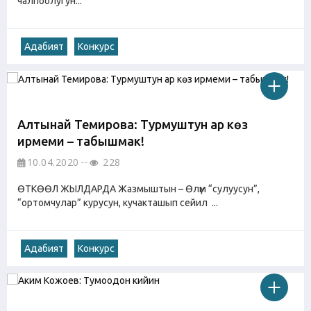
чалпоолугун...
Адабият
Конкурс
Алтынай Темирова: Турмуштун ар көз
ирмеми – табышмак!
10.04.2020
228
ӨТКӨӨЛ ЖЫЛДАРДА Жазмыштын – Өлүм “сулуусун”,
“ортомчулар” курусун, кучакташып сейил ...
Адабият
Конкурс