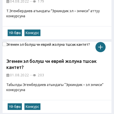
04.08.2022
179
Т.Эгембердиев атындагы "Эркиндик эл – энчиси" аттуу
конкурсуна
Үй-бүлө
Конкурс
Эгемен эл болуш үчүн еврей жолуна түшсөк
кантет?
01.08.2022
203
Табылды Эгембердиев атындагы “Эркиндик – эл энчиси”
конкурсуна
Үй-бүлө
Конкурс