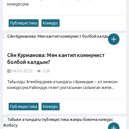
конкурсуна
Публицистика
Конкурс
Сүйүн Курманова: Мен кантип коммунист
болбой калдым?
04.05.2022
226
Табылды Эгембердиев атындагы «Эркиндик – эл энчиси»
конкурсуна Райондук гезит узатасынан салынган жепи...
Публицистика
Конкурс