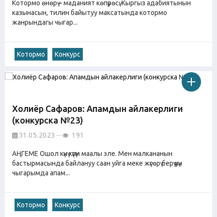
Котормо өнөрү – маданият көпүрөсү. Кыргыз адабиятынын
казынасын, тилин байытуу максатында котормо
жанрындагы чыгар...
Котормо
Конкурс
Холиёр Сафаров: Апамдын айлакерлиги
(конкурска №23)
31.05.2023
191
АҢГЕМЕ Ошол күнү күүгүм маалы эле. Мен малкананын
бастырмасында байлануу саан уйга меке жүгөрү берүү үчүн
чыгарымда апам...
Котормо
Конкурс