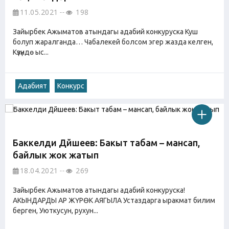
11.05.2021
198
Зайырбек Ажыматов атындагы адабий конкуруска Куш
болуп жаралганда… Чабалекей болсом эгер жазда келген,
Күзүндө ыс...
Адабият
Конкурс
Баккелди Дүйшеев: Бакыт табам – мансап,
байлык жок жатып
18.04.2021
269
Зайырбек Ажыматов атындагы адабий конкуруска!
АКЫНДАРДЫ АР ЖҮРӨК АЯГЫЛА Устаздарга ыракмат билим
берген, Уюткусун, рухун...