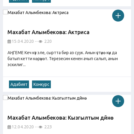
Махабат Алымбекова: Актриса
15.04.2020
220
АҢГЕМЕ Кеч күз эле, сыртта бир аз суук. Анын үстүнө күн да
батып кетти көрүнөт. Терезесин кенен ачып салып, анын
эскилиг...
Адабият
Конкурс
Махабат Алымбекова: Кызгылтым дүйнө
12.04.2020
223