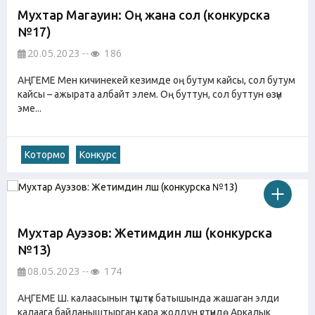
Мухтар Магауин: Оң жана сол (конкурска
№17)
20.05.2023
186
АҢГЕМЕ Мен кичинекей кезимде оң бутум кайсы, сол бутум
кайсы – ажырата албайт элем. Оң буттун, сол буттун өзүн
эме...
Котормо
Конкурс
Мухтар Ауэзов: Жетимдин үлүшү (конкурска
№13)
08.05.2023
174
АҢГЕМЕ Ш. калаасынын түштүк батышында жашаган элди
калаага байланыштырган кара жолдун үстүндө Аркалык