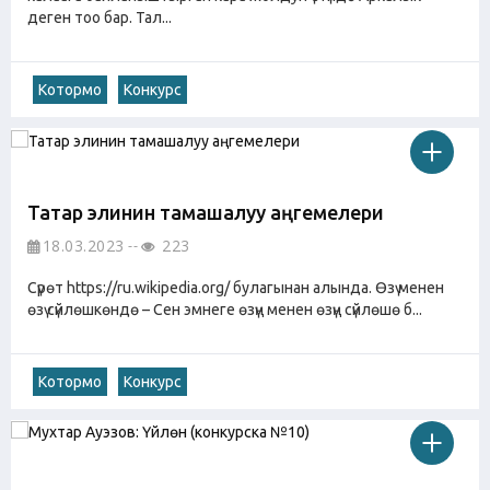
деген тоо бар. Тал...
Котормо
Конкурс
Татар элинин тамашалуу аңгемелери
18.03.2023
223
Сүрөт https://ru.wikipedia.org/ булагынан алында. Өзү менен
өзү сүйлөшкөндө – Сен эмнеге өзүң менен өзүң сүйлөшө б...
Котормо
Конкурс