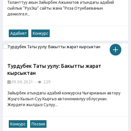
Таланттуу акын Зайырбек Ажыматов атындагы адабий
сыйлык “РухЭш” сайты жана “Роза Отунбаеванын
демилгел...
Адабият
Конкурс
Турдубек Таты уулу: Бакытты жарат
кырсыктан
09.06.2021
229
Зайырбек атындагы адабий конкурска Чыгарманын автору
Жуңго Кызыл-Суу Кыргыз автономиялуу облусунан.
Жердеги жылдыз Сулуу...
Конкурс
Поэзия