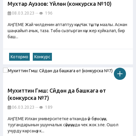
Мухтар Ауэзов: Үйлөнүү (конкурска №10)
08.03.2023
196
АҢГЕМЕ Жай чилденин аптаптуу күнү. Чак түштүн маалы. Асман
шаңкайып ачык, таза. Төбө сызгырган күн жер куйкалап, бир
баш...
Котормо
Конкурс
Мухиттин Гүмүш: Сүйүүдөн да башкага өтүү
(конкурска №7)
06.03.2023
189
АҢГЕМЕ Илхан университетке өткөндө үй-бүлөсүнүн,
туугандарынын ушунчалык сүйүнүчүндө чек жок эле. Ошол
учурду көрсөңүз к...