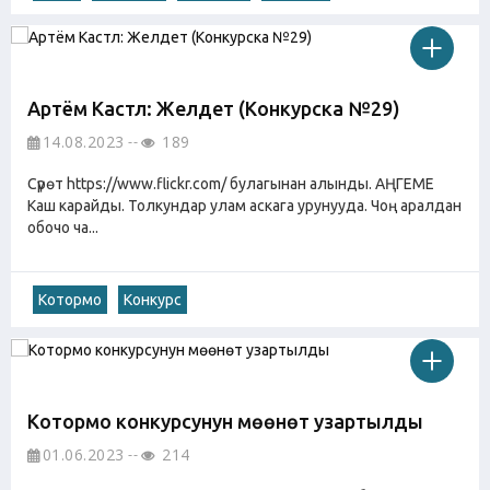
Артём Кастл: Желдет (Конкурска №29)
14.08.2023
189
Сүрөт https://www.flickr.com/ булагынан алынды. АҢГЕМЕ
Каш карайды. Толкундар улам аскага урунууда. Чоң аралдан
обочо ча...
Котормо
Конкурс
Котормо конкурсунун мөөнөтү узартылды
01.06.2023
214