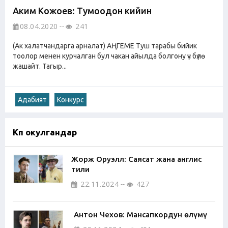
Аким Кожоев: Тумоодон кийин
08.04.2020
241
(Ак халатчандарга арналат) АҢГЕМЕ Туш тарабы бийик
тоолор менен курчалган бул чакан айылда болгону үч бүлө
жашайт. Тагыр...
Адабият
Конкурс
Көп окулгандар
Жорж Оруэлл: Саясат жана англис
тили
22.11.2024
427
Антон Чехов: Мансапкордун өлүмү