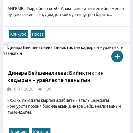
АҢГЕМЕ – Бар, ойноп кел! – Апам тамеки тизген ийне менен
бутума секин чаап, домдоп койду эле, үргүлөп баратк...
Конкурс
Проза
Динара Бейшеналиева: Бийиктиктин
кадырын – урайлекте тааныгын
10.07.2020
195
«XXI кылымдагы кыргыз адабияты» аталышындагы
конкурста поэзия боюнча акын Динара Бейшеналиеванын
төмөндөгү ы...
Адабият
Конкурс