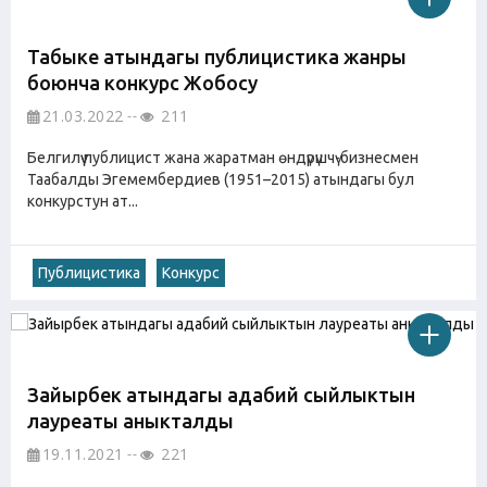
Табыке атындагы публицистика жанры
боюнча конкурс Жобосу
21.03.2022
211
Белгилүү публицист жана жаратман өндүрүшчү-бизнесмен
Таабалды Эгемембердиев (1951–2015) атындагы бул
конкурстун ат...
Публицистика
Конкурс
Зайырбек атындагы адабий сыйлыктын
лауреаты аныкталды
19.11.2021
221