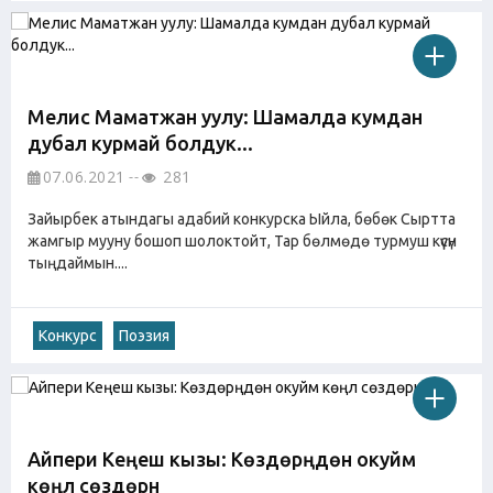
Мелис Маматжан уулу: Шамалда кумдан
дубал курмай болдук...
07.06.2021
281
Зайырбек атындагы адабий конкурска Ыйла, бөбөк Сыртта
жамгыр мууну бошоп шолоктойт, Тар бөлмөдө турмуш күүсүн
тыңдаймын....
Конкурс
Поэзия
Айпери Кеңеш кызы: Көздөрүңдөн окуйм
көңүл сөздөрүн