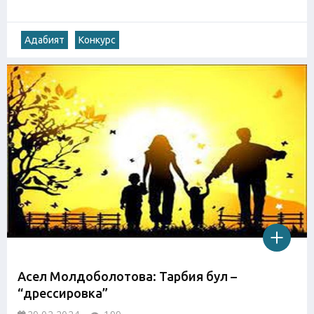
Адабият
Конкурс
Асел Молдоболотова: Тарбия бул –
“дрессировка”