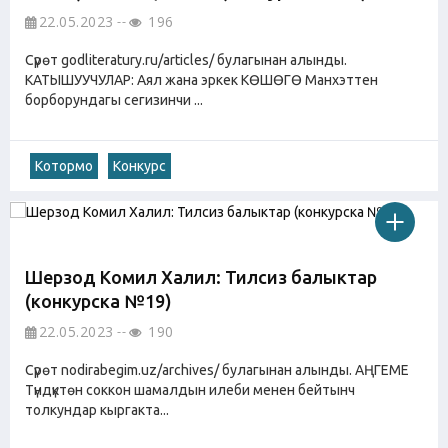
22.05.2023
196
Сүрөт godliteratury.ru/articles/ булагынан алынды.
КАТЫШУУЧУЛАР: Аял жана эркек КӨШӨГӨ Манхэттен
борборундагы сегизинчи ...
Котормо
Конкурс
Шерзод Комил Халил: Тилсиз балыктар
(конкурска №19)
22.05.2023
190
Сүрөт nodirabegim.uz/archives/ булагынан алынды. АҢГЕМЕ
Түндүктөн соккон шамалдын илеби менен бейтынч
толкундар кыргакта...