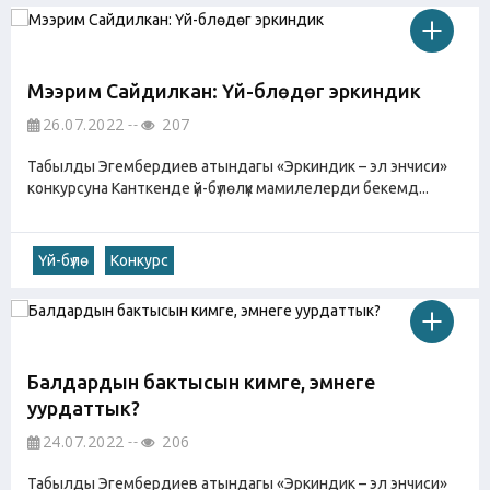
Мээрим Сайдилкан: Үй-бүлөдөгү эркиндик
26.07.2022
207
Табылды Эгембердиев атындагы «Эркиндик – эл энчиси»
конкурсуна Канткенде үй-бүлөлүк мамилелерди бекемд...
Үй-бүлө
Конкурс
Балдардын бактысын кимге, эмнеге
уурдаттык?
24.07.2022
206
Табылды Эгембердиев атындагы «Эркиндик – эл энчиси»