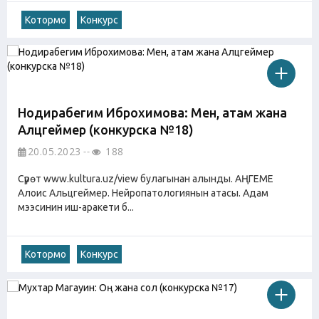
Котормо
Конкурс
Нодирабегим Иброхимова: Мен, атам жана
Алцгеймер (конкурска №18)
20.05.2023
188
Сүрөт www.kultura.uz/view булагынан алынды. АҢГЕМЕ
Алоис Альцгеймер. Нейропатологиянын атасы. Адам
мээсинин иш-аракети б...
Котормо
Конкурс