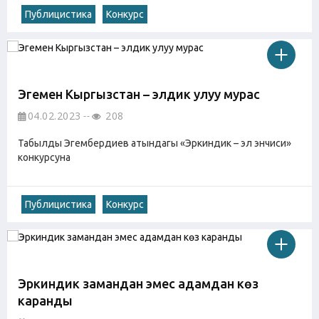
Публицистика
Конкурс
Эгемен Кыргызстан – элдик улуу мурас
04.02.2023
208
Табылды Эгембердиев атындагы «Эркиндик – эл энчиси»
конкурсуна
Публицистика
Конкурс
Эркиндик замандан эмес адамдан көз
каранды