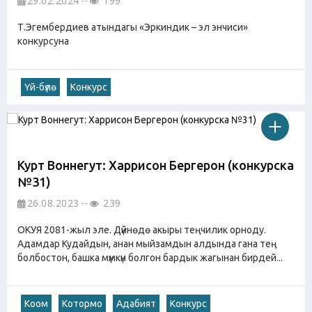
29.02.2024
199
Т.Эгембердиев атындагы «Эркиндик – эл энчиси»
конкурсуна
Үй-бүлө
Конкурс
Курт Воннегут: Харрисон Бергерон (конкурска
№31)
26.08.2023
239
ОКУЯ 2081-жыл эле. Дүйнөдө акыры теңчилик орноду.
Адамдар Кудайдын, анан мыйзамдын алдында гана тең
болбостон, башка мүмкүн болгон бардык жагынан бирдей...
Коом
Котормо
Адабият
Конкурс