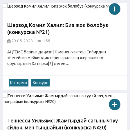
Шерзод Комил Халил: Биз жок болобуз
(конкурска №21)
29.05.2023
158
АҢГЕМЕ Беринг деңизи[1] менен чектеш Сибирдин
эбегейсиз мейкиндиктерин араласаң жергиликтүү
орустардын Хатырка[2] деген ...
Котормо
Конкурс
Теннесси Уильямс: Жамгырдай сагынычтуу
сүйлөчү, мен тыңшайын (конкурска №20)