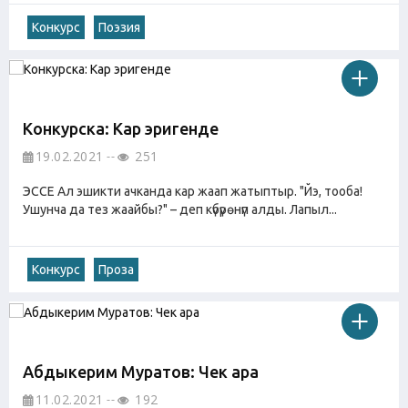
Конкурс
Поэзия
Конкурска: Кар эригенде
19.02.2021
251
ЭССЕ Ал эшикти ачканда кар жаап жатыптыр. "Йэ, тооба!
Ушунча да тез жаайбы?" – деп күбүрөнүп алды. Лапыл...
Конкурс
Проза
Абдыкерим Муратов: Чек ара
11.02.2021
192