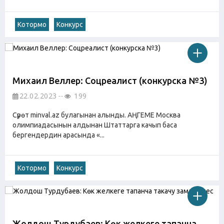
Котормо
Конкурс
Михаил Веллер: Соцреалист (конкурска №3)
22.02.2023
199
Сүрөт minval.az булагынан алынды. АҢГЕМЕ Москва
олимпиадасынын алдынан Штаттарга качып баса
бергендердин арасында «...
Котормо
Конкурс
Жолдош Турдубаев: Көк желкеге тапанча