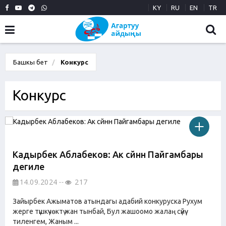
KY
RU
EN
TR
Башкы бет
Конкурс
Конкурс
Кадырбек Аблабеков: Ак сүйүүнүн Пайгамбары
дегиле
14.09.2024
217
Зайырбек Ажыматов атындагы адабий конкуруска Рухум
жерге түшкүчөктү жан тынбай, Бул жашоомо жалаң сүйүү
тиленгем, Жаным ...