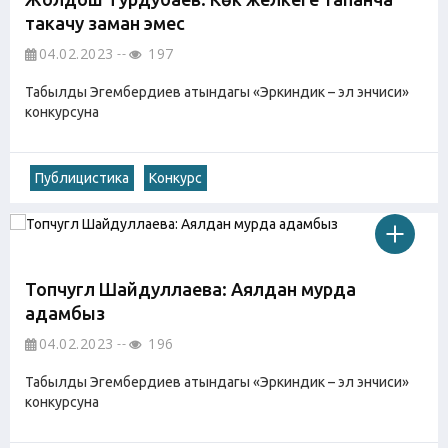
такачу заман эмес
04.02.2023
197
Табылды Эгембердиев атындагы «Эркиндик – эл энчиси»
конкурсуна
Публицистика
Конкурс
Топчугүл Шайдуллаева: Аялдан мурда
адамбыз
04.02.2023
196
Табылды Эгембердиев атындагы «Эркиндик – эл энчиси»
конкурсуна