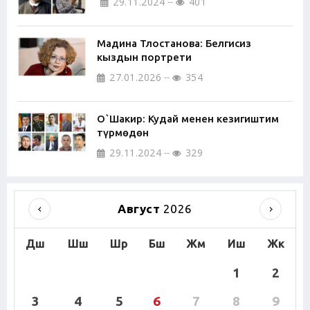
29.11.2024
401
Мадина Тлостанова: Белгисиз
кыздын портрети
27.01.2026
354
О`Шакир: Кудай менен кезигиштим
түрмөдөн
29.11.2024
329
Август
2026
Дш
Шш
Шр
Бш
Жм
Иш
Жк
1
2
3
4
5
6
7
8
9