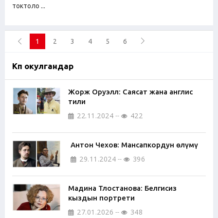
токтоло ...
1
2
3
4
5
6
Көп окулгандар
Жорж Оруэлл: Саясат жана англис
тили
22.11.2024
422
Антон Чехов: Мансапкордун өлүмү
29.11.2024
396
Мадина Тлостанова: Белгисиз
кыздын портрети
27.01.2026
348