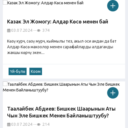
Казак Эл Жомогу: Алдар Көсө менен бай
03.07.2024
374
Көзү курч, сөзү мурч, кыймылы тез, акыл-эси андан да бат
Алдар-Көсө макоолор менен сараң байларды алдаганды
жакшы көрчү экен....
Үй-бүлө
Коом
Таалайбек Абдиев: Бишкек Шаарынын Аты
Чын Эле Бишкек Менен Байланыштуубу?
03.07.2024
214