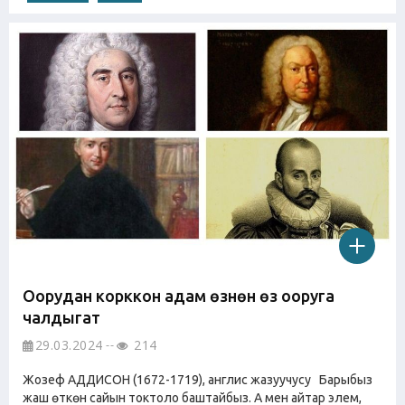
Оорудан корккон адам өзүнөн өзү ооруга
чалдыгат
29.03.2024
214
Жозеф АДДИСОН (1672-1719), англис жазуучусу Барыбыз
жаш өткөн сайын токтоло баштайбыз. А мен айтар элем,