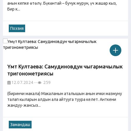
анын кепке өтөлү. Бүкөнтай – бучук мурун, үч жашар кыз,
Бир к...
Поэзия
Үмүт Култаева: Самудиновдун чыгармачылык
тригонометриясы
12.07.2024
259
(биринчи макала) Макаланын аталышын анын ички мазмуну
талап кыларын алдын ала айтууга туура келет. Анткени
жандуу-жансыз...
Замандаш