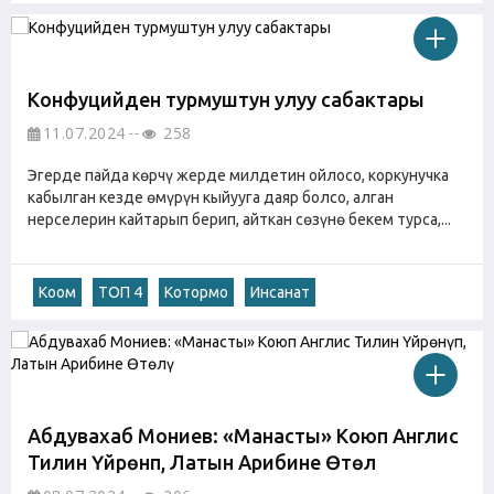
Конфуцийден турмуштун улуу сабактары
11.07.2024
258
Эгерде пайда көрчү жерде милдетин ойлосо, коркунучка
кабылган кезде өмүрүн кыйууга даяр болсо, алган
нерселерин кайтарып берип, айткан сөзүнө бекем турса,...
Коом
ТОП 4
Котормо
Инсанат
Абдувахаб Мониев: «Манасты» Коюп Англис
Тилин Үйрөнүп, Латын Арибине Өтөлү