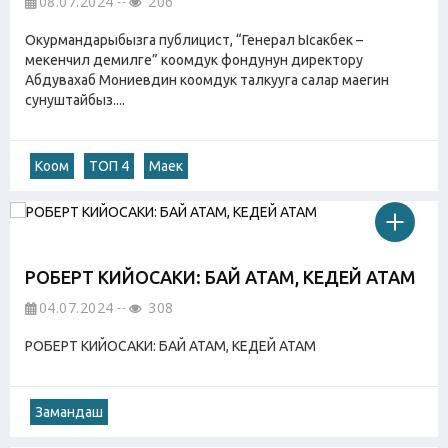
08.07.2024
206
Окурмандарыбызга публицист, “Генерал Ысакбек –
мекенчил демилге” коомдук фондунун директору
Абдувахаб Мониевдин коомдук талкууга салар маегин
сунуштайбыз....
Коом
ТОП 4
Маек
РОБЕРТ КИЙОСАКИ: БАЙ АТАМ, КЕДЕЙ АТАМ
04.07.2024
308
РОБЕРТ КИЙОСАКИ: БАЙ АТАМ, КЕДЕЙ АТАМ
Замандаш