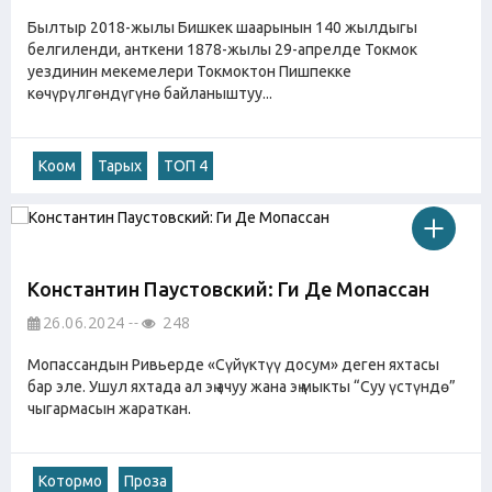
Былтыр 2018-жылы Бишкек шаарынын 140 жылдыгы
белгиленди, анткени 1878-жылы 29-апрелде Токмок
уездинин мекемелери Токмоктон Пишпекке
көчүрүлгөндүгүнө байланыштуу...
Коом
Тарых
ТОП 4
Константин Паустовский: Ги Де Мопассан
26.06.2024
248
Мопассандын Ривьерде «Сүйүктүү досум» деген яхтасы
бар эле. Ушул яхтада ал эң ачуу жана эң мыкты “Суу үстүндө”
чыгармасын жараткан.
Котормо
Проза