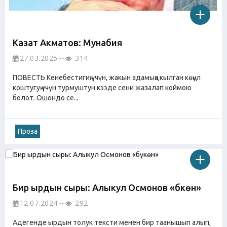
Казат Акматов: Мунабия
27.03.2025
314
ПОВЕСТЬ Кенебестигиң үчүн, жакын адамыңа кылган көңүл
коштугуң үчүн турмуштун кээде сени жазалап коймою
болот. Ошондо се...
Проза
Бир ырдын сыры: Алыкул Осмонов «бүкөн»
12.07.2024
292
Адегенде ырдын толук тексти менен бир таанышып алып,