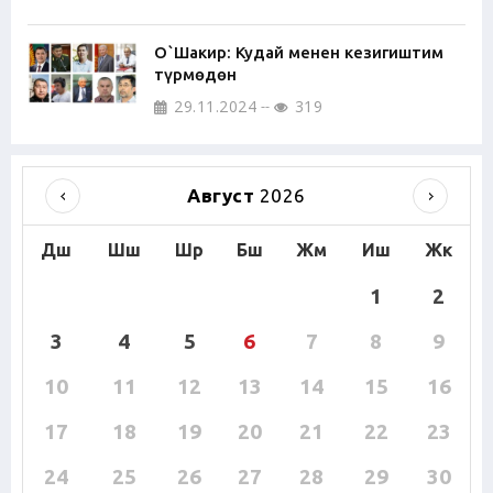
О`Шакир: Кудай менен кезигиштим
түрмөдөн
29.11.2024
319
Август
2026
Дш
Шш
Шр
Бш
Жм
Иш
Жк
1
2
3
4
5
6
7
8
9
10
11
12
13
14
15
16
17
18
19
20
21
22
23
24
25
26
27
28
29
30