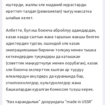
иштерди, жалпы эле маданий мурастарды
иреттеп-талдап (ревизиялап) чыгуу максатка
ылайык келет.
Албетте, бул иш боюнча абройлуу адамдардан,
казак каада-салтын жана тарыхын жакшы билген
адистерден турган, ошондой эле казак
эмиграциясынын биринчи толкуну менен тышка
кеткендердин тукумдары да катышкан
(советтик маңкуртчулук менен оорубаган), казак
эли боюнча эксперттик кылган ар түрдүү
өлкөлөрдүн өкүлдөрү да курамында бар,
этнопсихологдор, культурологдор жана
башкалардан куралган Комиссия түзүш керек.
“Көз карандылык” доорундагы "made in USSR"