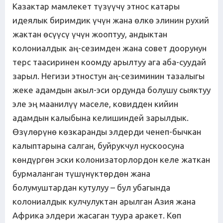
Казактар мамлекет түзүүчү этнос катары
идеялык биримдик үчүн жана өлкө элинин рухий
жактан өсүүсү үчүн жооптуу, андыктан
колониалдык аң-сезимден жана совет доорунун
терс таасиринен коомду арылтуу ага аба-суудай
зарыл. Негизи этностун аң-сезиминин тазалыгы
жеке адамдын акыл-эси ордунда болушу сыяктуу
эле эң маанилүү маселе, ковидден кийин
адамдын калыбына келишиндей зарылдык.
Өзүлөрүнө көзкаранды элдерди ченеп-бычкан
калыптарына салган, буйрукчул нускоосуна
көндүргөн эски колонизаторлордон келе жаткан
бурмаланган түшүнүктөрдөн жана
болумуштардан кутулуу – бул убагында
колониалдык кулчулуктан арылган Азия жана
Африка элдери жасаган туура аракет. Көп