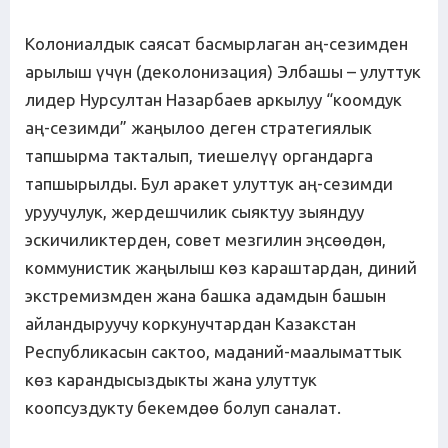
Колониалдык саясат басмырлаган аң-сезимден
арылыш үчүн (деколонизация) Элбашы – улуттук
лидер Нурсултан Назарбаев аркылуу “коомдук
аң-сезимди” жаңылоо деген стратегиялык
тапшырма такталып, тиешелүү органдарга
тапшырылды. Бул аракет улуттук аң-сезимди
уруучулук, жердешчилик сыяктуу зыяндуу
эскичиликтерден, совет мезгилин эңсөөдөн,
коммунистик жаңылыш көз караштардан, диний
экстремизмден жана башка адамдын башын
айландыруучу коркунучтардан Казакстан
Республикасын сактоо, маданий-маалыматтык
көз карандысыздыкты жана улуттук
коопсуздукту бекемдөө болуп саналат.