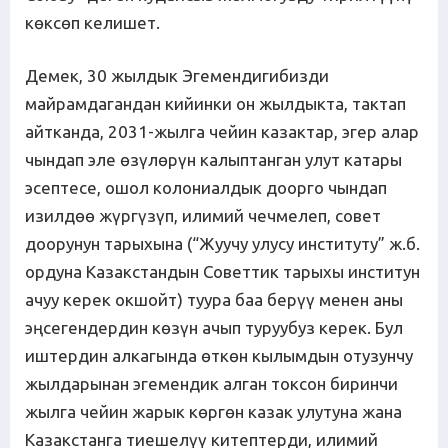
көксөп келишет.
Демек, 30 жылдык Эгемендигибизди
майрамдагандан кийинки он жылдыкта, тактап
айтканда, 2031-жылга чейин казактар, эгер алар
чындап эле өзүлөрүн калыптанган улут катары
эсептесе, ошол колониалдык доорго чындап
изилдөө жүргүзүп, илимий чечмелеп, совет
доорунун тарыхына (“Жуучу улусу институту” ж.б.
ордуна Казакстандын Советтик тарыхы институн
ачуу керек окшойт) туура баа берүү менен аны
эңсегендердин көзүн ачып туруубуз керек. Бул
иштердин алкагында өткөн кылымдын отузунчу
жылдарынан эгемендик алган токсон биринчи
жылга чейин жарык көргөн казак улутуна жана
Казакстанга тиешелүү китептерди, илимий