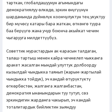
тарткан, глобалдашуунун агымындагы
демократиялуу өлкөдө, эркин өнүгүүнүн
шарданында дүйнөлүк коомчулуктун тең укуктуу
бир мүчөсү катары бара жаткан, өткөнгө туура
баа берүүгө жана учур боюнча акыйкат чечим
чыгарууга милдеттүүбүз.
Советтик мурастардын ак-карасын талдаган,
талаш-тартыш менен кайра чечмелеп чыкканга
аракет жасалган мындай улуттук долбоорду
кызылдай чындыкка таянып (жарым-жартылай
чындыкка тойдук), эч кандай өтүрүктүктү
өткөрбөстөн, жалганга жалганбастан,
демократия ынанымдарын туу тутуп, сөз
эркиндигин жардамга чакырып, эч кандай
тоталитардык бийликтин зыяндуу