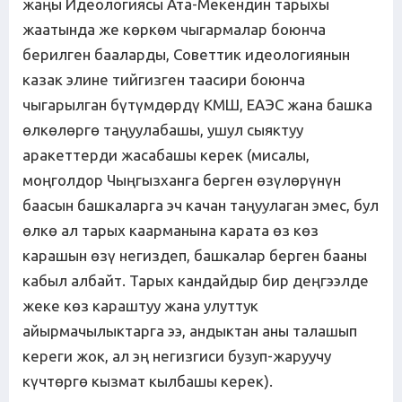
жаңы Идеологиясы Ата-Мекендин тарыхы
жаатында же көркөм чыгармалар боюнча
берилген бааларды, Советтик идеологиянын
казак элине тийгизген таасири боюнча
чыгарылган бүтүмдөрдү КМШ, ЕАЭС жана башка
өлкөлөргө таңуулабашы, ушул сыяктуу
аракеттерди жасабашы керек (мисалы,
моңголдор Чыңгызханга берген өзүлөрүнүн
баасын башкаларга эч качан таңуулаган эмес, бул
өлкө ал тарых каарманына карата өз көз
карашын өзү негиздеп, башкалар берген бааны
кабыл албайт. Тарых кандайдыр бир деңгээлде
жеке көз караштуу жана улуттук
айырмачылыктарга ээ, андыктан аны талашып
кереги жок, ал эң негизгиси бузуп-жаруучу
күчтөргө кызмат кылбашы керек).