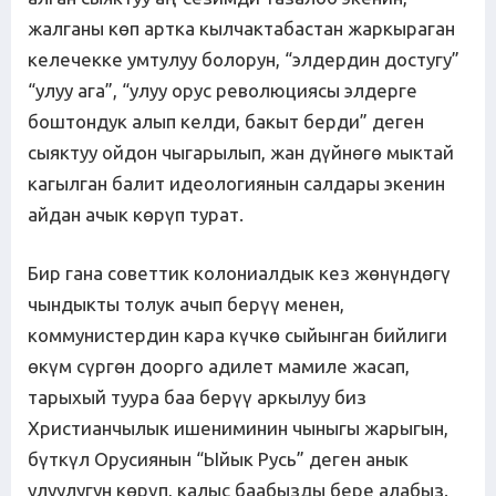
жалганы көп артка кылчактабастан жаркыраган
келечекке умтулуу болорун, “элдердин достугу”
“улуу ага”, “улуу орус революциясы элдерге
боштондук алып келди, бакыт берди” деген
сыяктуу ойдон чыгарылып, жан дүйнөгө мыктай
кагылган балит идеологиянын салдары экенин
айдан ачык көрүп турат.
Бир гана советтик колониалдык кез жөнүндөгү
чындыкты толук ачып берүү менен,
коммунистердин кара күчкө сыйынган бийлиги
өкүм сүргөн доорго адилет мамиле жасап,
тарыхый туура баа берүү аркылуу биз
Христианчылык ишениминин чыныгы жарыгын,
бүткүл Орусиянын “Ыйык Русь” деген анык
улуулугун көрүп, калыс баабызды бере алабыз.