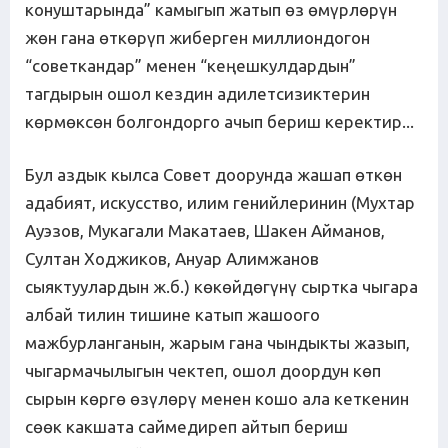
конуштарында” камыгып жатып өз өмүрлөрүн
жөн гана өткөрүп жиберген миллиондогон
“советкандар” менен “кеңешкулдардын”
тагдырын ошол кездин адилетсизиктерин
көрмөксөн болгондорго ачып бериш керектир...
Бул аздык кылса Совет доорунда жашап өткөн
адабият, искусство, илим генийлеринин (Мухтар
Ауэзов, Мукагали Макатаев, Шакен Айманов,
Султан Ходжиков, Ануар Алимжанов
сыяктуулардын ж.б.) көкөйдөгүнү сыртка чыгара
албай тилин тишине катып жашоого
мажбурланганын, жарым гана чындыкты жазып,
чыгармачылыгын чектеп, ошол доордун көп
сырын көргө өзүлөрү менен кошо ала кеткенин
сөөк какшата саймедиреп айтып бериш