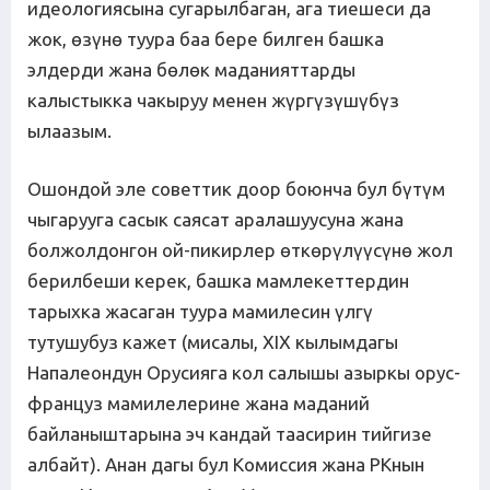
идеологиясына сугарылбаган, ага тиешеси да
жок, өзүнө туура баа бере билген башка
элдерди жана бөлөк маданияттарды
калыстыкка чакыруу менен жүргүзүшүбүз
ылаазым.
Ошондой эле советтик доор боюнча бул бүтүм
чыгарууга сасык саясат аралашуусуна жана
болжолдонгон ой-пикирлер өткөрүлүүсүнө жол
берилбеши керек, башка мамлекеттердин
тарыхка жасаган туура мамилесин үлгү
тутушубуз кажет (мисалы, ХIХ кылымдагы
Напалеондун Орусияга кол салышы азыркы орус-
француз мамилелерине жана маданий
байланыштарына эч кандай таасирин тийгизе
албайт). Анан дагы бул Комиссия жана РКнын