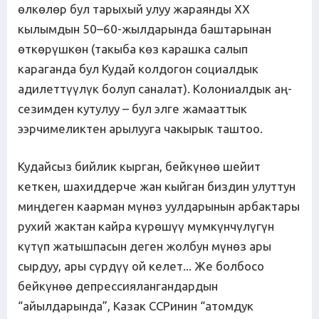
өлкөлөр бул тарыхый улуу жараянды ХХ
кылымдын 50–60-жылдарында баштарынан
өткөрүшкөн (такыба көз карашка салып
караганда бул Кудай колдогон социалдык
адилеттүүлүк болуп саналат). Колониалдык аң-
сезимден кутулуу – бул элге жамааттык
ээрчимеликтен арылууга чакырык таштоо.
Кудайсыз бийлик кырган, бейкүнөө шейит
кеткен, шахиддерче жан кыйган биздин улуттун
миңдеген каарман мүнөз уулдарынын арбактары
рухий жактан кайра күрөшүү мүмкүнчүлүгүн
күтүп жатышпасын деген жолбун мүнөз ары
сырдуу, ары сүрдүү ой келет... Же болбосо
бейкүнөө депрессиялангандардын
“айылдарында”, Казак ССРинин “атомдук