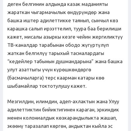
деген белгинин алдында казак маданияты
жараткан чыгармачылык өндүрүмдөр жана
башка иштер адилеттикке таянып, сынчыл көз
карашка салып ирээттелип, туура баа берилиши
кажет, мисалы азыркы кезге чейин жергиликтүү
ТВ-каналдар тарабынан ободо жүгүртүлүп
жаткан белгилүү тарыхый тасмалардагы
“кедейлер табынын душмандарына” жана башка
улут азаттыгы үчүн күрөшкөндөргө
(басмачыларга) терс каарман катары көө
шыбамайлар токтотулушу кажет.
Мезгилдин, илимдин, адеп-ахлактын жана Улуу
адилеттиктин бийиктигинен караган, эркиндик
менен колониалдык көзкарандылыкта жашап,
экөөнү таразалап көргөн, андыктан кыйла эс