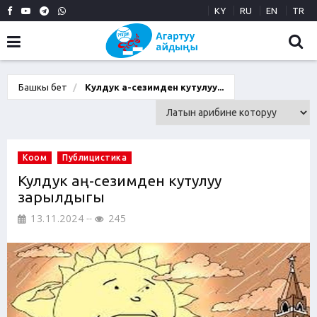
KY
RU
EN
TR
Башкы бет
Кулдук аң-сезимден кутулуу...
Коом
Публицистика
Кулдук аң-сезимден кутулуу
зарылдыгы
13.11.2024
245