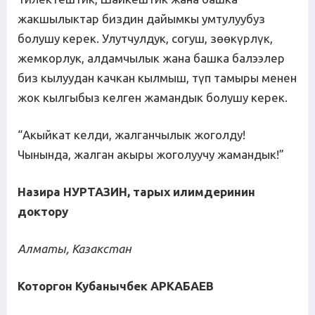
жакшылыктар биздин дайымкы умтулуубуз
болушу керек. Улутчулдук, согуш, зөөкүрлүк,
жемкорлук, алдамчылык жана башка балээлер
биз кылуудан качкан кылмыш, түп тамыры менен
жок кылгыбыз келген жамандык болушу керек.
“Акыйкат келди, жалганчылык жоголду!
Чынында, жалган акыры жоголуучу жамандык!”
Назира НУРТАЗИН, тарых илимдеринин
доктору
Алматы, Казакстан
Которгон Кубанычбек АРКАБАЕВ