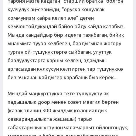
тарбия мээге кадаган “старший братка” болгон
кулчулук аң-сезимди, “оруска кошулсак
коммунизм кайра келет эле” деген
кемчонтойдукундай байоо ойду кайда катабыз.
Мында кандайдыр бир идеяга таянбаган, бийик
ынанымга туура келбеген, бардыгынан жогору
турган ой-түшүнүктөргө сыйбаган, улуттук
баалуулуктарга каршы келген, адамдын
аргасыздан күлкүсүн келтирген тар түшүнүккө
биз эч качан кайдыгер карабашыбыз керек...
Мындай маңкурттукка тете түшүнүктү ак
падышалык доор менен совет мезгил берген
(казак элинин 300 жылдык колониалдык
көзкарандылыкта жашашы) тарых
сабактарынын үстүнөн чала-чарпыт ойлонгондук,
материалдык байлыктын кулу болгондугунан