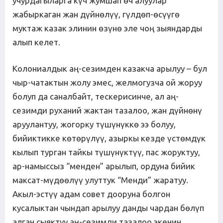
учурдагыларга күч жумшап өч алуулар
жабыркаган жан дүйнөлүү, гүлдөп-өсүүгө
муктаж казак элинин өзүнө эле чоң зыяндарды
алып келет.
Колониалдык аң-сезимден казакча арылуу – бул
чыр-чатактын жолу эмес, желмогузча ой жоруу
болуп да саналбайт, тескерисинче, ал аң-
сезимди руханий жактан тазалоо, жан дүйнөнү
аруулантуу, жогорку түшүнүккө ээ болуу,
бийиктикке көтөрүлүү, азыркы кезде үстөмдүк
кылып турган тайкы түшүнүктүү, пас жоруктуу,
ар-намыссыз “менден” арылып, ордуна бийик
максат-мүдөөлүү улуттук “Менди” жаратуу.
Акыл-эстүү адам совет дооруна болгон
кусалыктан чындап арылуу данды чардан бөлүп
алган сыяктуу аң-сезимди тазалоо экенин,