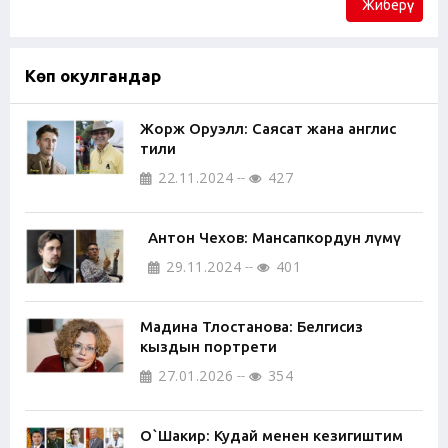
Жиберүү
Көп окулгандар
Жорж Оруэлл: Саясат жана англис
тили
22.11.2024
427
Антон Чехов: Мансапкордун өлүмү
29.11.2024
401
Мадина Тлостанова: Белгисиз
кыздын портрети
27.01.2026
354
О`Шакир: Кудай менен кезигиштим