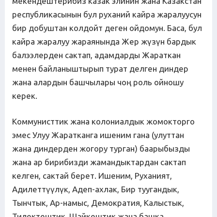
мекендештерибиз казак элинин жана Казакстан
республикасынын бул руханий кайра жаралуусун
бир добуштан колдойт деген ойдомун. Баса, бул
кайра жаралуу жараянында Жер жүзүн бардык
балээлерден сактап, адамдарды Жараткан
менен байланыштырып турат делген диндер
жана алардын башчылары чоң роль ойношу
керек.
Коммунисттик жана колониалдык жомокторго
эмес Улуу Жаратканга ишеним гана (улуттан
жана диндерден жогору турган) баарыбызды
жана ар бирибизди жамандыктардан сактап
келген, сактай берет. Ишеним, Руханият,
Адилеттүүлүк, Адеп-ахлак, Бир туугандык,
Тынчтык, Ар-намыс, Демократия, Калыстык,
Тилектештик, Шайкештик жана башка