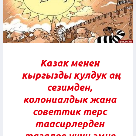
Казак менен
кыргызды кулдук аң-
сезимден,
колониалдык жана
советтик терс
таасирлерден
тазалоо үчүн эмне