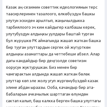
Казак аң-сезимин советтик идеологиянын терс
таасирлеринен тазалоого, өлкөбүздүн башкы
улутун эскиден арылтып, жаңычылдыкка
тарбиялоого эч ким кайдыгер калбашы керек,
улутубуздун алдыңкы уулдары баштай турган
бул жүрүшкө РК аймагында жашап жаткан башка
бир тууган улуттардын сергек ой жүгүрткөн
алдыңкы азаматтары да четтебеши абзел. Алар
дагы кандайдыр бир деңгээлде советизм
оорусун жуктурушкан. Биз менен бир
чамгарактын алдында жашап жаткан бөлөк
улуттар көп эле жолу угуп жүргөнүбүздөй казак
элине абдан ыраазы. Ооба, качандыр бир ата-
бабаларын ачкачылык шарттаган өлүмдөн
сактап калып, баш калкка берген башка улуттагы