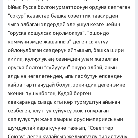
Ыйык Руска болгон урматтоонун ордуна көптөгөн
“сокур” казактар башка советтик таасирден
чыга албаган элдердей эле ушул кезге чейин
“оруска кошулсак оңолмокпуз”, “ошондо
коммунизмде жашаппыз” деген сыяктуу
ойлонулбаган сөздөрүн айтышып, башка шири
кийип, кулчулук аң-сезимден улам жаралган
оруска болгон “сүйүүсүн” өчүрө албай, анын
алдына чөгөлөгөндөн, ыпылас бутун өпкөндөн
кайра тартпачудай болуп, эркиндик деген эмне
экенин түшүнбөгөн, Кудай берген
көзкарандысыздыкты көр турмуштун айынан
сезбеген, улуттук сүйүүсү жок топураган
көпчүлүктүн жана азыркы орус империясынын
шумдуктай кара күчүнө таянып, “Советтер
Союзу” деген кудайсыз желмогузду тирилтүүнү