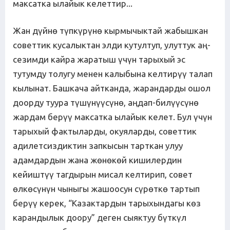
максатка ылайык келеттир...
Жан дүйнө түпкүрүнө кырмычыктай жабышкан
советтик кусалыктан элди кутултуп, улуттук аң-
сезимди кайра жаратыш үчүн тарыхый эс
тутумду толугу менен калыбына келтирүү талап
кылынат. Башкача айтканда, жарандарды ошол
доорду туура түшүнүүсүнө, аңдап-билүүсүнө
жардам берүү максатка ылайык келет. Бул үчүн
тарыхый фактыларды, окуяларды, советтик
адилетсиздиктин запкысын тарткан улуу
адамдардын жана жөнөкөй кишилердин
кейиштүү тагдырын мисал келтирип, совет
өлкөсүнүн чыныгы жашоосун сүрөткө тартып
берүү керек, “Казактардын тарыхындагы көз
карандылык доору” деген сыяктуу бүткүл