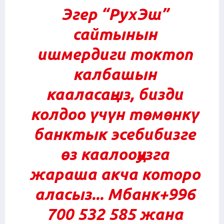
Эгер “РухЭш”
сайтынын
ишмердиги токтоп
калбашын
кааласаңыз, бизди
колдоо үчүн төмөнкү
банктык эсебибизге
өз каалооңузга
жараша акча которо
аласыз...
Мбанк+996
700 532 585 жана