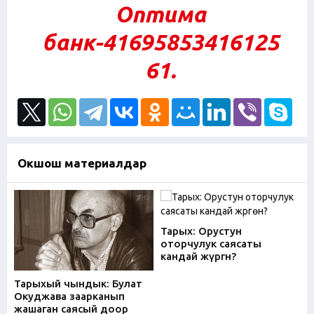
Оптима
банк-41695853416125
61
.
Окшош материалдар
Тарых: Орустун
оторчулук саясаты
кандай жүргөн?
Тарыхый чындык: Булат
Окуджава заарканып
жашаган саясый доор