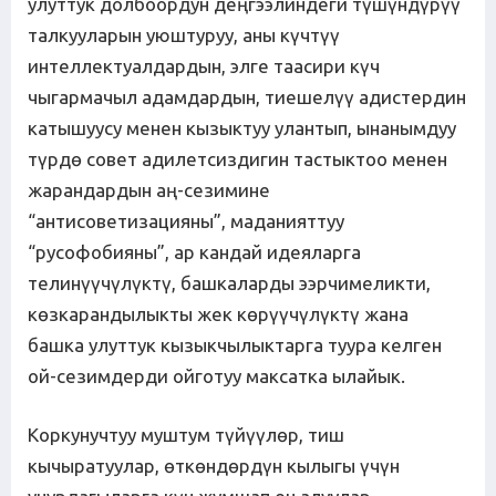
улуттук долбоордун деңгээлиндеги түшүндүрүү
талкууларын уюштуруу, аны күчтүү
интеллектуалдардын, элге таасири күч
чыгармачыл адамдардын, тиешелүү адистердин
катышуусу менен кызыктуу улантып, ынанымдуу
түрдө совет адилетсиздигин тастыктоо менен
жарандардын аң-сезимине
“антисоветизацияны”, маданияттуу
“русофобияны”, ар кандай идеяларга
телинүүчүлүктү, башкаларды ээрчимеликти,
көзкарандылыкты жек көрүүчүлүктү жана
башка улуттук кызыкчылыктарга туура келген
ой-сезимдерди ойготуу максатка ылайык.
Коркунучтуу муштум түйүүлөр, тиш
кычыратуулар, өткөндөрдүн кылыгы үчүн