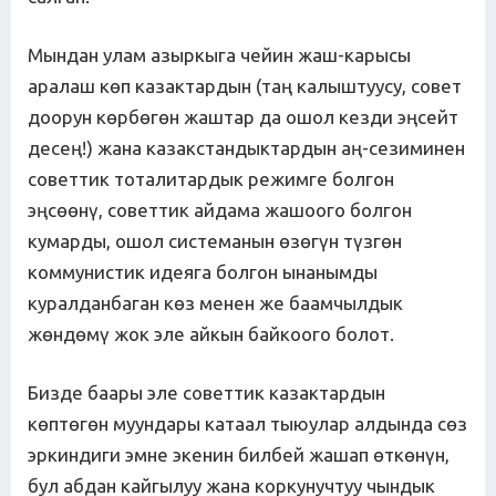
Мындан улам азыркыга чейин жаш-карысы
аралаш көп казактардын (таң калыштуусу, совет
доорун көрбөгөн жаштар да ошол кезди эңсейт
десең!) жана казакстандыктардын аң-сезиминен
советтик тоталитардык режимге болгон
эңсөөнү, советтик айдама жашоого болгон
кумарды, ошол системанын өзөгүн түзгөн
коммунистик идеяга болгон ынанымды
куралданбаган көз менен же баамчылдык
жөндөмү жок эле айкын байкоого болот.
Бизде баары эле советтик казактардын
көптөгөн муундары катаал тыюулар алдында сөз
эркиндиги эмне экенин билбей жашап өткөнүн,
бул абдан кайгылуу жана коркунучтуу чындык