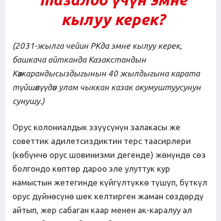
кылуу керек?
(
2031-жылга чейин РКда эмне кылуу керек,
башкача айтканда Казакстандын
Көзкарандысыздыгынын 40 жылдыгына карата
түйшөлүүдөн улам чыккан
казак окумуштуусунун
сунушу.
)
Орус колониалдык эзүүсүнүн залакасы же
советтик адилетсиздиктин терс таасирлери
(көбүнчө орус шовинизми дегенде) жөнүндө сөз
болгондо көптөр дароо эле улуттук кур
намыстын жетегинде күйгүлтүккө түшүп, бүткүл
орус дүйнөсүнө шек келтирген жаман сөздөрдү
айтып, жер сабаган каар менен ак-каралуу ал