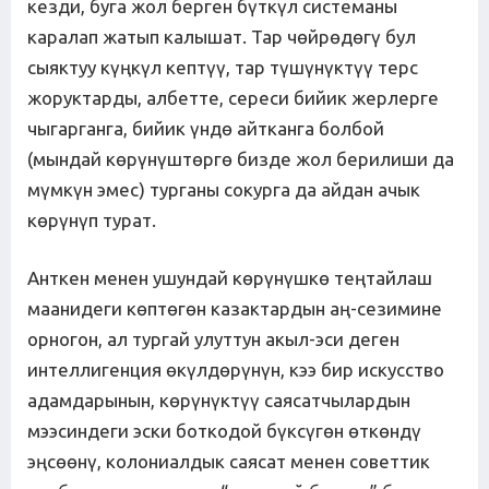
кезди, буга жол берген бүткүл системаны
каралап жатып калышат. Тар чөйрөдөгү бул
сыяктуу күңкүл кептүү, тар түшүнүктүү терс
жоруктарды, албетте, сереси бийик жерлерге
чыгарганга, бийик үндө айтканга болбой
(мындай көрүнүштөргө бизде жол берилиши да
мүмкүн эмес) турганы сокурга да айдан ачык
көрүнүп турат.
Анткен менен ушундай көрүнүшкө теңтайлаш
маанидеги көптөгөн казактардын аң-сезимине
орногон, ал тургай улуттун акыл-эси деген
интеллигенция өкүлдөрүнүн, кээ бир искусство
адамдарынын, көрүнүктүү саясатчылардын
мээсиндеги эски боткодой бүксүгөн өткөндү
эңсөөнү, колониалдык саясат менен советтик