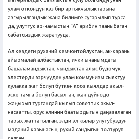
улам өткөндүн кээ бир артыкчылыктарына
азгырылгандык жана билимге сугарылып турса
да, улуттук ар-намыстын “А” арибин тааныбаган
сабатсыздык жаратууда.
Ал кездеги руханий кемчонтойлуктан, ак-караны
айырмалай албастыктан, ички ынанымдагы
башаламандыктан, чындыктан алыс бүдөмүк
элестерди ээрчүүдөн улам коммунизм сыяктуу
кулакка жат болуп бүткөн кооз кыялдар акыл-
эске тамга болуп басылган, жан дүйнөдө
жаңырып тургандай кылып советтик акыл-
насаатты, орус элинин баатырдыгын даңазалаган
тарых жаттатылган, элди эл кылар улутубуздун
маданий казынасын, рухий сандыгын толтуруп
салган.