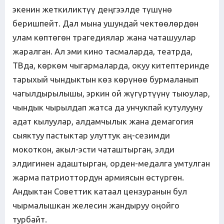
экенин жеткиликтүү деңгээлде түшүнө
беришпейт. Дал мына ушундай чектөөлөрдөн
улам көптөгөн трагедиялар жана чаташуулар
жаралган. Ал эми кино тасмаларда, театрда,
ТВда, көркөм чыгармаларда, окуу китептеринде
тарыхый чындыктын көз көрүнөө бурмаланып
чагылдырылышы, эркин ой жүгүртүүнү тыюулар,
чындык чырылдап жатса да унчукпай кутулууну
адат кылуулар, алдамчылык жана демагогия
сыяктуу пастыктар улуттук аң-сезимди
мокоткон, акыл-эсти чаташтырган, элди
элдигинен адаштырган, орден-медалга умтулган
жарма патриоттордун армиясын өстүргөн.
Андыктан Советтик катаал цензуранын бул
чырмалышкан желесин жандыруу оңойго
турбайт.