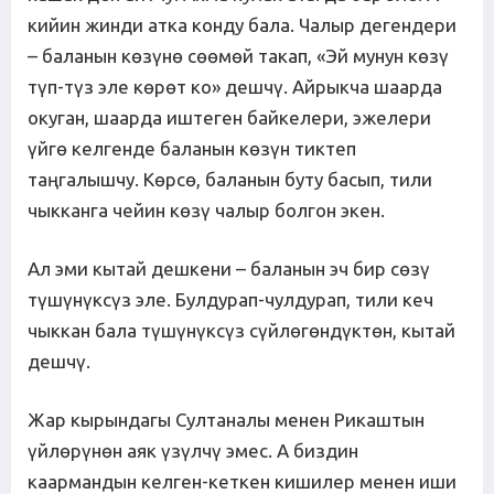
кийин жинди атка конду бала. Чалыр дегендери
– баланын көзүнө сөөмөй такап, «Эй мунун көзү
түп-түз эле көрөт ко» дешчү. Айрыкча шаарда
окуган, шаарда иштеген байкелери, эжелери
үйгө келгенде баланын көзүн тиктеп
таңгалышчу. Көрсө, баланын буту басып, тили
чыкканга чейин көзү чалыр болгон экен.
Ал эми кытай дешкени – баланын эч бир сөзү
түшүнүксүз эле. Булдурап-чулдурап, тили кеч
чыккан бала түшүнүксүз сүйлөгөндүктөн, кытай
дешчү.
Жар кырындагы Султаналы менен Рикаштын
үйлөрүнөн аяк үзүлчү эмес. А биздин
каармандын келген-кеткен кишилер менен иши