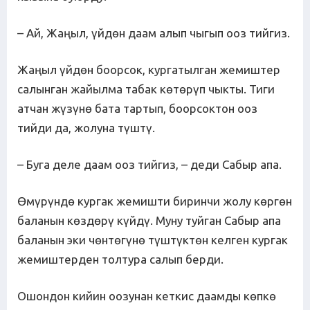
– Ай, Жаңыл, үйдөн даам алып чыгып ооз тийгиз.
Жаңыл үйдөн боорсок, кургатылган жемиштер
салынган жайылма табак көтөрүп чыкты. Тиги
атчан жүзүнө бата тартып, боорсоктон ооз
тийди да, жолуна түштү.
– Буга деле даам ооз тийгиз, – деди Сабыр апа.
Өмүрүндө кургак жемишти биринчи жолу көргөн
баланын көздөрү күйдү. Муну туйган Сабыр апа
баланын эки чөнтөгүнө түштүктөн келген кургак
жемиштерден толтура салып берди.
Ошондон кийин оозунан кеткис даамды көпкө