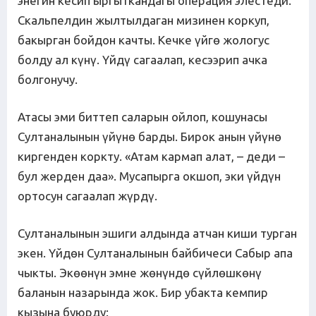
энегин кесип ыргыткандагы операция элестеди.
Скальпелдин жылтылдаган мизинен коркуп,
бакырган бойдон качты. Кечке үйгө жологус
болду ал күнү. Үйдү сагаалап, кесээрип ачка
болгонучу.
Атасы эми биттеп саларын ойлоп, кошунасы
Султаналынын үйүнө барды. Бирок анын үйүнө
киргенден коркту. «Атам кармап алат, – деди –
бул жерден даа». Мусапырга окшоп, эки үйдүн
ортосун сагаалап жүрдү.
Султаналынын эшиги алдында атчан киши турган
экен. Үйдөн Султаналынын байбичеси Сабыр апа
чыкты. Экөөнүн эмне жөнүндө сүйлөшкөнү
баланын назарында жок. Бир убакта кемпир
кызына буюрду: