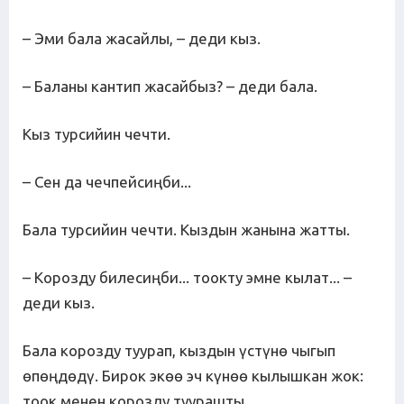
– Эми бала жасайлы, – деди кыз.
– Баланы кантип жасайбыз? – деди бала.
Кыз турсийин чечти.
– Сен да чечпейсиңби...
Бала турсийин чечти. Кыздын жанына жатты.
– Корозду билесиңби... тоокту эмне кылат... –
деди кыз.
Бала корозду туурап, кыздын үстүнө чыгып
өпөңдөдү. Бирок экөө эч күнөө кылышкан жок:
тоок менен корозду туурашты.