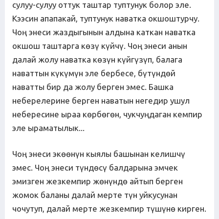
сулуу-сулуу оттук таштар туптунук болор эле.
Кээсин апапакай, туптунук наватка окшоштурчу.
Чоң энеси жаздыгынын алдына каткан наватка
окшош таштарга көзү күйчү. Чоң энеси анын
далай жолу наватка көзүн күйгүзүп, балага
наваттын күкүмүн эле бербесе, бүтүндөй
наватты бир да жолу берген эмес. Башка
неберелерине берген наватын негедир ушул
небересине ыраа көрбөгөн, чукчуңдаган кемпир
эле ыраматылык...
Чоң энеси экөөнүн кыялы башынан келишчү
эмес. Чоң энеси түндөсү балдарына эмчек
эмизген жезкемпир жөнүндө айтып берген
жомок баланы далай мерте түн уйкусунан
чочутуп, далай мерте жезкемпир түшүнө кирген.