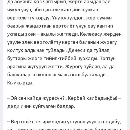
да асманга көз чаптырып, жерге абыдан эле
чукул учуп, абыдан эле калдайып учкан
вертолётту көрдү. Үнү күрүлдөп, жер-суунун
баарын жаңырткан вертолёт үнүн өзү кантип
укпады экен – акылы жетпеди. Көлөкөсү жерден
үзүлө элек вертолётту көргөн баланын жүрөгү
колтук алдынан туйлады. Денеси да туйлап,
буттары жерге тийип-тийбей чуркады. Топтун
арасына жүгүрүп жетти. Жүрөгү туйлап, ал да
башкаларга окшоп асманга кол булгалады.
Кыйкырды.
– Эй сен кайда жүрөсүң?.. Көрбөй калбадыңбы! –
деди ичин күйгүзгөн балдар.
– Вертолёт тегирмендин үстүнөн учуп өтпөдүбү,
эй... жинди! – деди ордунда туйлаган балдардын