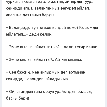
чуркаган кызга тез эле жетип, айгырды туурап
секирди ага. Ызаланган кыз өңгүрөп ыйлап,
апасына даттанып барды.
– Балаңардын уяты жок кандай неме? Кызымды
ыйлатып...– деди келин.
– Эмне кылып ыйлатыптыр? – деди тегирменчи.
– Эмне кылып ыйлатты?.. Айтчы кызым.
– Сен бээсиң, мен айгырмын деп артыман
секирди, – озондоп ыйлады кыз.
– Ой, атаңдын гана оозун урайындын баласы,
басчы бери!