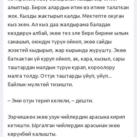
алыптыр. Бирок алардын итин өз итине талаткан
жок. Кызды жактырып калды. Мектепте окуган
кыз экен. Ал кыз даа жалдырама баладан
көздөрүн албай, экөө тез эле бири бирине ылым
санашып, оюндун түрүн ойноп, экөө сайды
жээктей кыдырып, жар кырында жүрүштү. Экөө
баткактан үй куруп ойноп, ак, кара, кызыл, сары
таштардан малдын түрүн курап, короолору
малга толду. Оттук таштарды үйүп, үйүп...
байлык-мүлктөй тизишти.
– Эми отун терип келели, – дешти.
Ээрчишкен экөө узун чийлердин арасына кирип
кетишти. Ыргалган чийлердин арасынан экөө
көрүнбөй калышты.