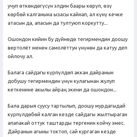
учуп өткөндөгүсүн элдин баары көрүп, өзү
көрбөй калганына ызасы кайнап, ал күнү кечке
атасын да, апасын да тултуюп коркутту...
Ошондон кийин бу дүйнөдө тегирмендин доошу
вертолёт менен самолёттун үнүнөн да катуу деп
ойлочу ал.
Балага сайдагы күрпүлдөп аккан дайранын
добушу тегирмендин үнүн кулагынан жулуп
кеткенине акылы айраң экени да ошондон...
Бала дарыя суусу тартылып, доошу мурдагыдай
күрпүлдөбөй калган кезде сайдагы жылтыраган
апапакай оттук таштарды тергенин койчу эмес.
Дайранын агыны токтоп, сай кургаган кезде