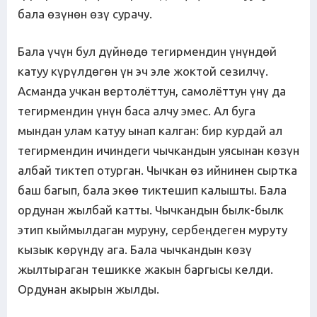
бала өзүнөн өзү сурачу.
Бала үчүн бул дүйнөдө тегирмендин үнүндөй
катуу күрүлдөгөн үн эч эле жоктой сезилчү.
Асманда учкан вертолёттун, самолёттун үнү да
тегирмендин үнүн баса алчу эмес. Ал буга
мындан улам катуу ынап калган: бир курдай ал
тегирмендин ичиндеги чычкандын уясынан көзүн
албай тиктеп отурган. Чычкан өз ийнинен сыртка
баш багып, бала экөө тиктешип калышты. Бала
ордунан жылбай катты. Чычкандын былк-былк
этип кыймылдаган муруну, сербеңдеген муруту
кызык көрүндү ага. Бала чычкандын көзү
жылтыраган тешикке жакын баргысы келди.
Ордунан акырын жылды.