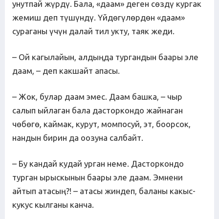
унутпай жүрдү. Бала, «даам» деген сөздү кургак
жемиш деп түшүндү. Үйдөгүлөрдөн «даам»
сураганы үчүн далай тил укту, таяк жеди.
– Ой кагылайын, алдыңда тургандын баары эле
даам, – деп какшайт апасы.
– Жок, булар даам эмес. Даам башка, – чыр
салып ыйлаган бала дасторкондо жайнаган
чөбөгө, каймак, курут, момпосуй, эт, боорсок,
нандын бирин да оозуна салбайт.
– Бу кандай кудай урган неме. Дасторкондо
турган ырыскынын баары эле даам. Эмнени
айтып атасың?! – атасы жиндеп, баланы какыс-
кукус кылганы канча.