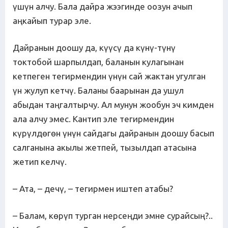
үшүн алчу. Бала дайра жээгинде оозун ачып
аңкайып турар эле.
Дайранын доошу да, күүсү да күнү-түнү
токтобой шарпылдап, баланын кулагынан
кетпеген тегирмендин үнүн сай жактан угулган
үн жулуп кетчү. Баланы баарынан да ушул
абыдан таңгалтырчу. Ал мунун жообун эч кимден
ала алчу эмес. Кантип эле тегирмендин
күрүлдөгөн үнүн сайдагы дайранын доошу басып
салганына акылы жетпей, тызылдап атасына
жетип келчү.
– Ата, – дечү, – тегирмен иштеп атабы?
– Балам, көрүп турган нерсеңди эмне сурайсың?..