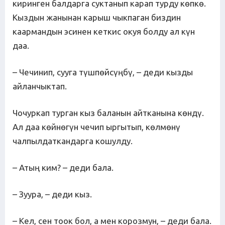
киринген балдарга суктанып карап турду көпкө.
Кыздын жанынан карыш чыкпаган биздин
каармандын эсинен кеткис окуя болду ал күн
даа.
– Чечинип, сууга түшпөйсүңбү, – деди кызды
айланчыктап.
Чочуркап турган кыз баланын айтканына көндү.
Ал даа көйнөгүн чечип ыргытып, көлмөнү
чалпылдаткандарга кошулду.
– Атың ким? – деди бала.
– Зуура, – деди кыз.
– Кел, сен тоок бол, а мен корозмун, – деди бала.