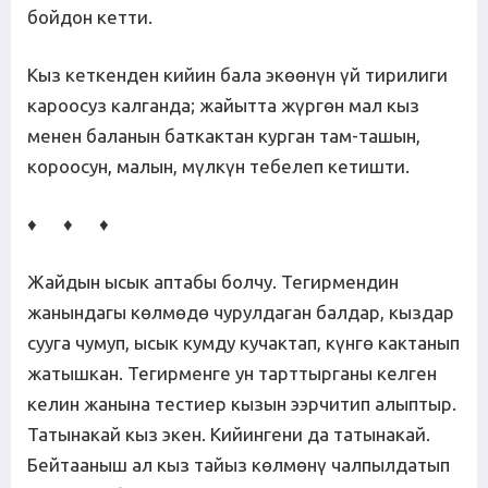
бойдон кетти.
Кыз кеткенден кийин бала экөөнүн үй тирилиги
кароосуз калганда; жайытта жүргөн мал кыз
менен баланын баткактан курган там-ташын,
короосун, малын, мүлкүн тебелеп кетишти.
♦ ♦ ♦
Жайдын ысык аптабы болчу. Тегирмендин
жанындагы көлмөдө чурулдаган балдар, кыздар
сууга чумуп, ысык кумду кучактап, күнгө кактанып
жатышкан. Тегирменге ун тарттырганы келген
келин жанына тестиер кызын ээрчитип алыптыр.
Татынакай кыз экен. Кийингени да татынакай.
Бейтааныш ал кыз тайыз көлмөнү чалпылдатып