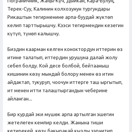
Пограничник, Жаңы-Күч, Дыйкан, Кара-Булуң,
Терек-Суу, Калинин колхозунун тургундары
Рикаштын тегирменине арпа-буудай жүктөп
келип тарттырышчу. Кээси тегирмендин кезегин
күтүп, түнөп калышчу.
Биздин каарман келген коноктордун иттерин өз
итине талатып, иттердин урушуна далай жолу
себеп болду. Кой десе болбой, бейтааныш
кишинин көзү мындай болору менен өз итин
айдактап, тукуруп, чоочун иттерге таш ыргытып,
ит менен итти талаштыргандын чеберине
айланган...
Бир курдай эки мүшөк арпа артылган эшегин
жетелеген кемпир келди. Жанына тиши
кетирекей, көзү бакыракай кызды ээрчитип