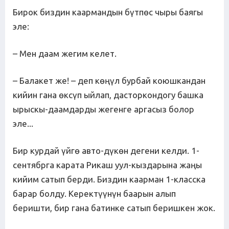
Бирок биздин каармандын бүтпөс чыры баягы
эле:
– Мен даам жегим келет.
– Балакет же! – деп көңүл бурбай коюшкандан
кийин гана өксүп ыйлап, дасторкондогу башка
ырыскы-даамдарды жегенге аргасыз болор
эле...
Бир курдай үйгө авто-дүкөн дегени келди. 1-
сентябрга карата Рикаш уул-кыздарына жаңы
кийим сатып берди. Биздин каарман 1-класска
барар болду. Керектүүнүн баарын алып
беришти, бир гана батинке сатып беришкен жок.