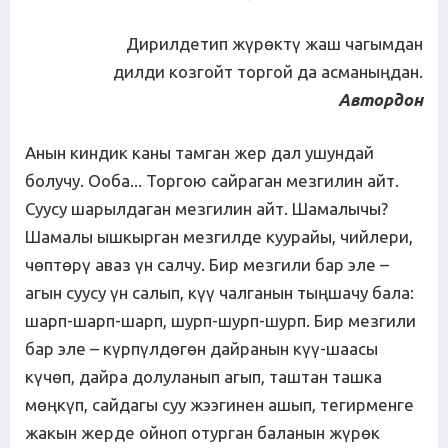
Дирилдетип жүрөктү жаш чагымдан
дилди козгойт торгой да асманыңдан.
Автордон
Анын киндик каны тамган жер дал ушундай
болучу. Ооба... Торгою сайраган мезгилин айт.
Суусу шарылдаган мезгилин айт. Шамалычы?
Шамалы ышкырган мезгилде куурайы, чийлери,
чөптөрү аваз үн салчу. Бир мезгили бар эле –
агын суусу үн салып, күү чалганын тыңшачу бала:
шарп-шарп-шарп, шурп-шурп-шурп. Бир мезгили
бар эле – күрпүлдөгөн дайранын күү-шаасы
күчөп, дайра долуланып агып, таштан ташка
мөңкүп, сайдагы суу жээгинен ашып, тегирменге
жакын жерде ойноп отурган баланын жүрөк