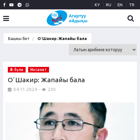
KY
RU
EN
TR
Башкы бет
О`Шакир: Жапайы бала
Үй-бүлө
Инсанат
О`Шакир: Жапайы бала
04.11.2024
230