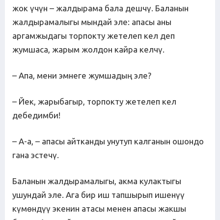
жок үчүн – жалдырама бала дешчү. Баланын
жалдырамалыгы мындай эле: апасы аны
аргамжыдагы торпокту жетелеп кел деп
жумшаса, жарым жолдон кайра келчү.
– Апа, мени эмнеге жумшадың эле?
– Йек, жарыбагыр, торпокту жетелеп кел
дебедимби!
– А-а, – апасы айтканды унутуп калганын ошондо
гана эстечү.
Баланын жалдырамалыгы, акма кулактыгы
ушундай эле. Ага бир иш тапшырып ишенүү
күмөндүү экенин атасы менен апасы жакшы