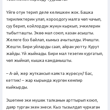
Үйгө отун терип деле келишкен жок. Башка
тириликтерин улап, короодогу малга чөп чачып,
суу берип, койлордун жүнүн кыркып, эчкилерин
тыбытташты. Экөө мал союп, казан асышты.
Желеге бээ байлап, кымыз ачытылды. Ичишти.
Жешти. Бири уйларды саап, айран уютту. Курут
жайды. Үй жыйнады. Бири мал тезегин кургатып,
чөп жыйнап, кышка камданышты.
– А-ай, жер жуткансып каякта жүрөсүң? Бас,
кеттик! – жар кырында жүргөн кемпир
кыйкырды.
Эшегине эки мүшөк талканын арттырып коюп,
даяр турган экен энеси. Кыз тызылдап чуркаган