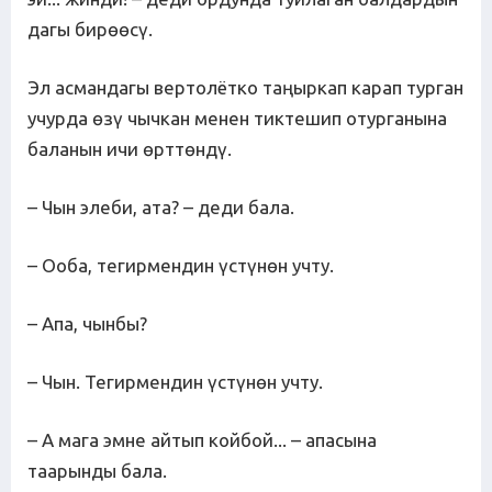
дагы бирөөсү.
Эл асмандагы вертолётко таңыркап карап турган
учурда өзү чычкан менен тиктешип отурганына
баланын ичи өрттөндү.
– Чын элеби, ата? – деди бала.
– Ооба, тегирмендин үстүнөн учту.
– Апа, чынбы?
– Чын. Тегирмендин үстүнөн учту.
– А мага эмне айтып койбой... – апасына
таарынды бала.