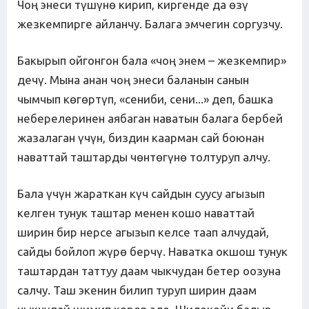
Чоң энеси түшүнө кирип, киргенде да өзү
жезкемпирге айланчу. Балага эмчегин соргузчу.
Бакырып ойгонгон бала «чоң энем – жезкемпир»
дечү. Мына анан чоң энеси баланын санын
чымчып көгөртүп, «сениби, сени...» деп, башка
неберелеринен аябаган наватын балага бербей
жазалаган үчүн, биздин каарман сай боюнан
наваттай таштарды чөнтөгүнө толтуруп алчу.
Бала үчүн жараткан күч сайдын суусу агызып
келген тунук таштар менен кошо наваттай
ширин бир нерсе агызып келсе таап алчудай,
сайды бойлоп жүрө берчү. Наватка окшош тунук
таштардан таттуу даам чыкчудан бетер оозуна
салчу. Таш экенин билип туруп ширин даам