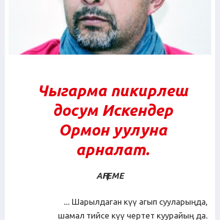
Чыгарма пикирлеш
досум Искендер
Ормон уулуна
арналат.
АҢГЕМЕ
... Шарылдаган күү агып сууларыңда,
шамал тийсе күү чертет куурайың да.