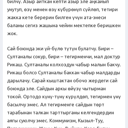
билчү. Азыр айткан кепти азыр эле аңкайып
унутуп, өзү менен өзү күбүрөнүп сүйлөп, тетири
жакка кете берерин билген үчүн ата-энеси
баланы сегиз жашына чейин мектепке беришкен
жок.
Сай боюнда эки үй-бүлө түтүн булатчу. Бири –
Султаналы сокур, бири – тегирменчи, мал доктур
Рикаш. Султаналы колхоздун чабыр малын бакчу.
Рикаш болсо Султаналы баккан чабыр малдарды
дарылачу. Сарай кыштактан обочо жердеги сай
боюнда эле. Сайдын аркы өйүзү чытырман
токой. Ортодо күнү-түнү күрүлдөп, тегирмен үнү
басылчу эмес. Ал тегирменге сайдын төрт
тарабынан талкан тарттырганы келгендердин
аягы суюлчу эмес. Коммунизм, Кызыл-Туу,