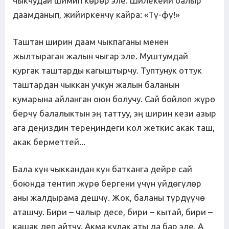
чыкчудай шимип көрөр эле. Шилекейи балыр
даамданып, жийиркенчү кайра: «Тү-фү!»
Таштан ширин даам чыкпаганы менен
жылтыраган жалын чыгар эле. Муштумдай
кургак таштарды кагыштырчу. Туптунук оттук
таштардан чыккан учкун жалын баланын
кумарына айланган оюн болучу. Сай бойлоп жүрө
берчү балалыктын эң таттуу, эң ширин кези азыр
ага деңиздин тереңиндеги кол жеткис акак таш,
акак берметтей...
Бала күн чыккандан күн батканга дейре сай
боюнда тентип жүрө бергени үчүн үйдөгүлөр
аны жалдырама дешчү. Жок, баланы түрдүүчө
аташчу. Бири – чалыр десе, бири – кытай, бири –
кашак деп айтчу. Акма кулак аты да бар эле. А