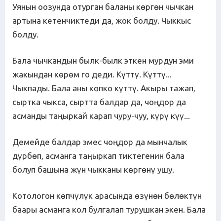
Уянын оозунда отурган баланы көргөн чычкан
артына кетенчиктеди да, жок болду. Чыккыс
болду.
Бала чычкандын былк-былк эткен мурдун эми
жакындан көрөм го деди. Күттү. Күттү...
Чыкпады. Бала аны көпкө күттү. Акыры тажап,
сыртка чыкса, сыртта балдар да, чоңдор да
асманды таңыркай карап чуру-чуу, күрү күү...
Демейде балдар эмес чоңдор да мынчалык
дүрбөп, асманга таңыркап тиктегенин бала
болуп башына жүн чыкканы көргөнү ушу.
Котологон көпчүлүк арасында өзүнөн бөлөктүн
баары асманга кол булгалап турушкан экен. Бала