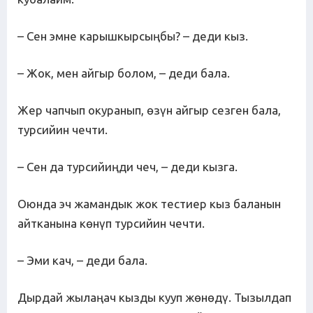
– Сен эмне карышкырсыңбы? – деди кыз.
– Жок, мен айгыр болом, – деди бала.
Жер чапчып окуранып, өзүн айгыр сезген бала,
турсийин чечти.
– Сен да турсийиңди чеч, – деди кызга.
Оюнда эч жамандык жок тестиер кыз баланын
айтканына көнүп турсийин чечти.
– Эми кач, – деди бала.
Дырдай жылаңач кызды кууп жөнөдү. Тызылдап