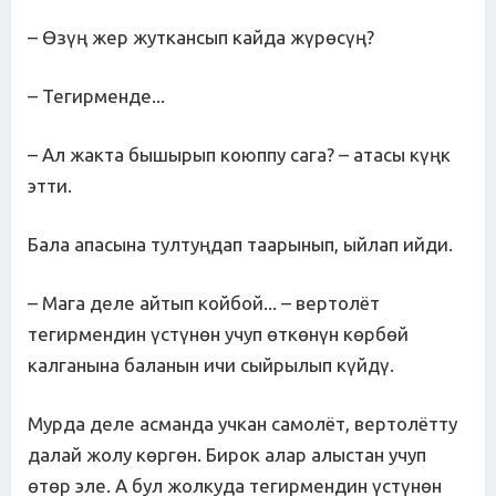
– Өзүң жер жуткансып кайда жүрөсүң?
– Тегирменде...
– Ал жакта бышырып коюппу сага? – атасы күңк
этти.
Бала апасына тултуңдап таарынып, ыйлап ийди.
– Мага деле айтып койбой... – вертолёт
тегирмендин үстүнөн учуп өткөнүн көрбөй
калганына баланын ичи сыйрылып күйдү.
Мурда деле асманда учкан самолёт, вертолётту
далай жолу көргөн. Бирок алар алыстан учуп
өтөр эле. А бул жолкуда тегирмендин үстүнөн