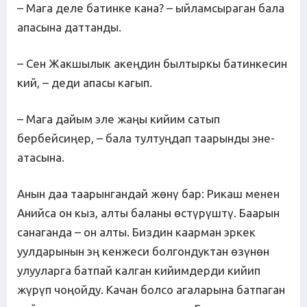
– Мага деле батинке кана? – ыйламсыраган бала
апасына даттанды.
– Сен Жакшылык акеңдин былтыркы батинкесин
кий, – деди апасы кагып.
– Мага дайым эле жаңы кийим сатып
бербейсиңер, – бала тултуңдап таарынды эне-
атасына.
Анын даа таарынгандай жөнү бар: Рикаш менен
Анийса он кыз, алты баланы өстүрүштү. Баарын
санаганда – он алты. Биздин каарман эркек
уулдарынын эң кенжеси болгондуктан өзүнөн
улууларга батпай калган кийимдерди кийип
жүрүп чоңойду. Качан болсо агаларына батпаган