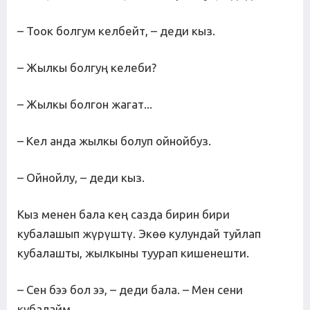
– Тоок болгум келбейт, – деди кыз.
– Жылкы болгуң келеби?
– Жылкы болгон жагат...
– Кел анда жылкы болуп ойнойбуз.
– Ойнойлу, – деди кыз.
Кыз менен бала кең сазда бирин бири
кубалашып жүрүштү. Экөө кулундай туйлап
кубалашты, жылкыны туурап кишенешти.
– Сен бээ бол ээ, – деди бала. – Мен сени
кубалайм.