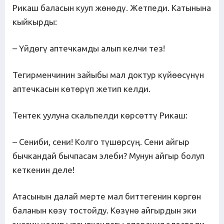
Рикаш баласын кууп жөнөдү. Жетпеди. Катынына
кыйкырды:
– Үйдөгү аптечкамды алып келчи тез!
Тегирменчинин зайыбы мал доктур күйөөсүнүн
аптечкасын көтөрүп жетип келди.
Тентек уулуна скальпелди көрсөттү Рикаш:
– Сениби, сени! Колго түшөрсүң. Сени айгыр
бычкандай бычпасам элеби? Мунун айгыр болуп
кеткенин деле!
Атасынын далай мерте мал биттегенин көргөн
баланын көзү тостойду. Көзүнө айгырдын эки