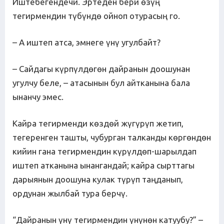
Иштебегендечи. Эртеден бери өзүң
тегирмендин түбүндө ойноп отурасың го.
– А иштеп атса, эмнеге үнү угулбайт?
– Сайдагы күрпүлдөгөн дайранын доошунан
угулчу беле, – атасынын бул айтканына бала
ынанчу эмес.
Кайра тегирменди көздөй жүгүрүп жетип,
тегеренген ташты, чубурган талканды көргөндөн
кийин гана тегирмендин күрүлдөп-шарылдап
иштеп атканына ынангандай; кайра сырттагы
дарыянын доошуна кулак түрүп таңданып,
ордунан жылбай тура берчү.
“Дайранын үнү тегирмендин үнүнөн катуубу?” –