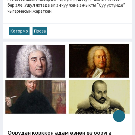
бар эле. Ушул яхтада ал эң ачуу жана эң мыкты “Суу үстүндө”
чыгармасын жараткан.
Котормо
Проза
Оорудан корккон адам өзүнөн өзү ооруга