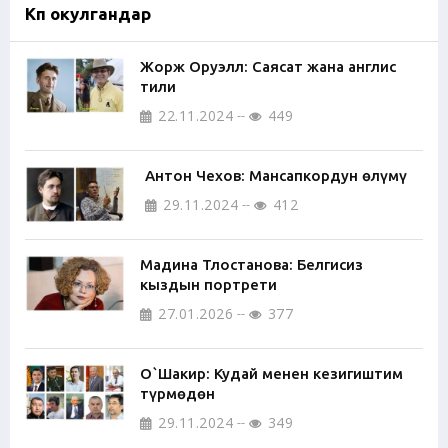
Көп окулгандар
Жорж Оруэлл: Саясат жана англис
тили
22.11.2024
449
Антон Чехов: Мансапкордун өлүмү
29.11.2024
412
Мадина Тлостанова: Белгисиз
кыздын портрети
27.01.2026
377
О`Шакир: Кудай менен кезигиштим
түрмөдөн
29.11.2024
349