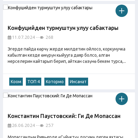
Конфуцийден турмуштун улуу сабактары
11.07.2024
268
Эгерде пайда көрчү жерде милдетин ойлосо, коркунучка
кабылган кезде өмүрүн кыйууга даяр болсо, алган
нерселерин кайтарып берип, айткан сөзүнө бекем турса,...
Коом
ТОП 4
Котормо
Инсанат
Константин Паустовский: Ги Де Мопассан
26.06.2024
257
Мопассандын Ривьерде «Сүйүктүү досум» деген яхтасы