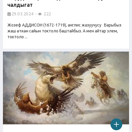
чалдыгат
29.03.2024
222
Жозеф АДДИСОН (1672-1719), англис жазуучусу Барыбыз
жаш өткөн сайын токтоло баштайбыз. А мен айтар элем,
токтоло ...