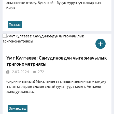
анын кепке өтөлү. Бүкөнтай – бучук мурун, үч жашар кыз,
Бир к...
Поэзия
Үмүт Култаева: Самудиновдун чыгармачылык
тригонометриясы
12.07.2024
272
(биринчи макала) Макаланын аталышын анын ички мазмуну
талап кыларын алдын ала айтууга туура келет. Анткени
жандуу-жансыз...
Замандаш