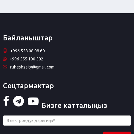
Байланыштар
+996 558 08 08 60
+996 555 100 502
ruheshsaity@gmail.com
Соцтармактар
Бизге катталыңыз