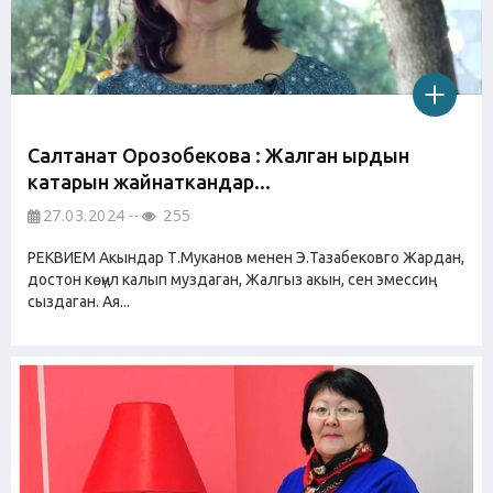
Салтанат Орозобекова : Жалган ырдын
катарын жайнаткандар...
27.03.2024
255
РЕКВИЕМ Акындар Т.Муканов менен Э.Тазабековго Жардан,
достон көңүл калып муздаган, Жалгыз акын, сен эмессиң
сыздаган. Ая...