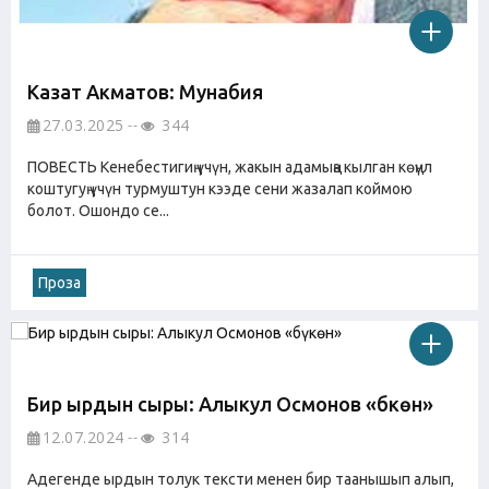
Казат Акматов: Мунабия
27.03.2025
344
ПОВЕСТЬ Кенебестигиң үчүн, жакын адамыңа кылган көңүл
коштугуң үчүн турмуштун кээде сени жазалап коймою
болот. Ошондо се...
Проза
Бир ырдын сыры: Алыкул Осмонов «бүкөн»
12.07.2024
314
Адегенде ырдын толук тексти менен бир таанышып алып,