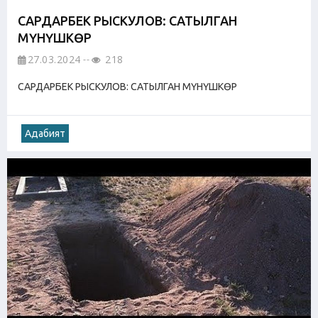
САРДАРБЕК РЫСКУЛОВ: САТЫЛГАН
МҮНҮШКӨР
27.03.2024
218
САРДАРБЕК РЫСКУЛОВ: САТЫЛГАН МҮНҮШКӨР
Адабият