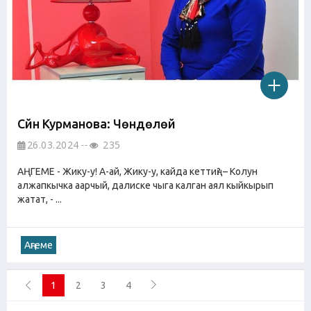
Сүйүн Курманова: Чөндөлөй
26.03.2024
235
АҢГЕМЕ - Жику-у! А-ай, Жику-у, кайда кеттиң? – Колун
алжапкычка аарчый, далиске чыга калган аял кыйкырып
жатат, - ...
Аңгеме
1
2
3
4