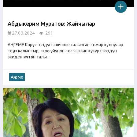
Абдыкерим Муратов: Жайчылар
27.03.2024
291
АҢГЕМЕ Көрүстөндүн эшигине салынган темир кулпулар
тоңуп калыптыр, экөө үйүнөн ала чыккан күкүрттөрдүн
экиден-үчтөн талы...
Аңгеме