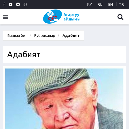
KY
RU
EN
TR
Башкы бет
Рубрикалар
Адабият
Адабият