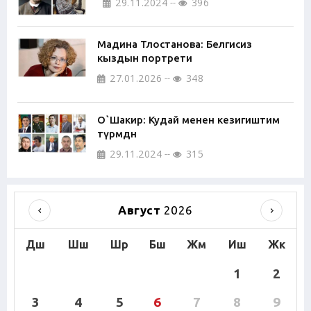
29.11.2024
396
Мадина Тлостанова: Белгисиз
кыздын портрети
27.01.2026
348
О`Шакир: Кудай менен кезигиштим
түрмөдөн
29.11.2024
315
Август
2026
Дш
Шш
Шр
Бш
Жм
Иш
Жк
1
2
3
4
5
6
7
8
9