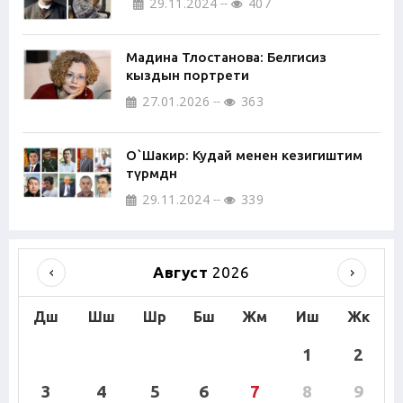
29.11.2024
407
Мадина Тлостанова: Белгисиз
кыздын портрети
27.01.2026
363
О`Шакир: Кудай менен кезигиштим
түрмөдөн
29.11.2024
339
Август
2026
Дш
Шш
Шр
Бш
Жм
Иш
Жк
1
2
3
4
5
6
7
8
9