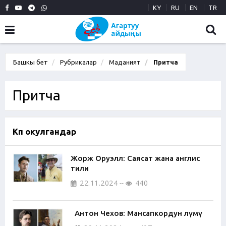
KY
RU
EN
TR
Башкы бет
Рубрикалар
Маданият
Притча
Притча
Көп окулгандар
Жорж Оруэлл: Саясат жана англис
тили
22.11.2024
440
Антон Чехов: Мансапкордун өлүмү